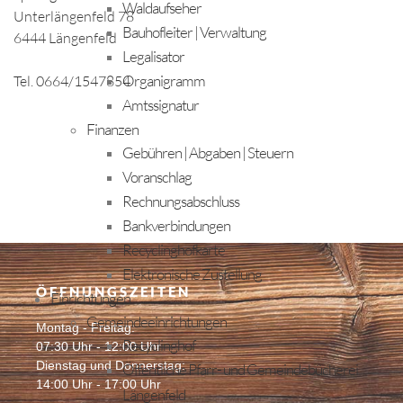
Waldaufseher
Unterlängenfeld 78
Bauhofleiter | Verwaltung
6444 Längenfeld
Legalisator
Organigramm
Tel. 0664/1547854
Amtssignatur
Finanzen
Gebühren | Abgaben | Steuern
Voranschlag
Rechnungsabschluss
Bankverbindungen
Recyclinghofkarte
Elektronische Zustellung
ÖFFNUNGSZEITEN
Einrichtungen
Gemeindeeinrichtungen
Montag - Freitag:
Recyclinghof
07:30 Uhr - 12:00 Uhr
Dienstag und Donnerstag:
Öffentliche Pfarr- und Gemeindebücherei
14:00 Uhr - 17:00 Uhr
Längenfeld