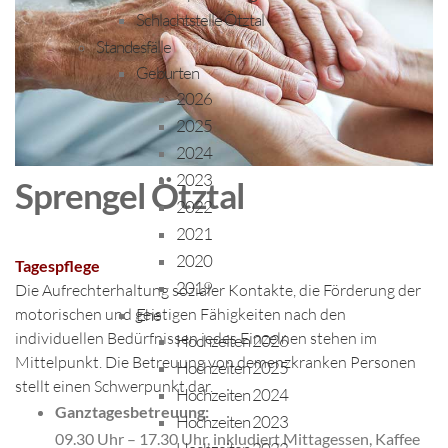
Schlachtstelle Ötztal
Standesfälle
Geburten
2026
2025
2024
2023
Sprengel Ötztal
2022
2021
2020
Tagespflege
2019
Die Aufrechterhaltung sozialer Kontakte, die Förderung der
motorischen und geistigen Fähigkeiten nach den
Ehe
individuellen Bedürfnissen jedes Einzelnen stehen im
Hochzeiten 2026
Mittelpunkt. Die Betreuung von demenzkranken Personen
Hochzeiten 2025
stellt einen Schwerpunkt dar.
Hochzeiten 2024
Ganztagesbetreuung:
Hochzeiten 2023
09.30 Uhr – 17.30 Uhr, inkludiert Mittagessen, Kaffee