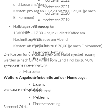
Hochzeiten 2022
und Jause am Abend
Hochzeiten 2021
Kosten: pro Tag ab € 12,20 bis zu € 122,00 (je nach
Hochzeiten 2020
Einkommen)
Hochzeiten 2019
Wir Gedenken
Halbtagesbetreuung:
Hilfe
13.00 Uhr – 17.30 Uhr, inkludiert Kaffee am
Ärzte
Nachmittag und Jause am Abend
Apotheke
Kosten: ab € 07,00 bis zu € 70,00 (je nach Einkommen)
Feuerwehr, Rettung
Die Kosten für die Ganztages- und Halbtagesbetreuung
Bergrettung
werden je nach Einkommen vom Land Tirol bis zu 90 %
Gemeindeverwaltung
gefördert.
Mitarbeiter
Weitere Angebote finden sie auf der Homepage:
AmtsleiterIn
Bauamt
www.sprengel-oetztal.at
Standesamt
Meldeamt
Finanzverwaltung
Sprengel Ötztal