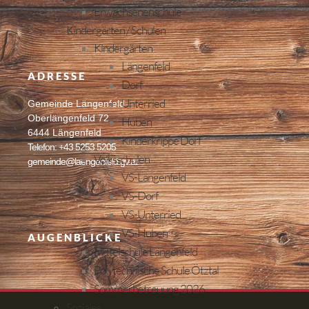
Erwachsenenschule
Kindergärten / Schulen
Kindergärten
Längenfeld
ADRESSE
Dorf
Unterried
Gemeinde Längenfeld
Oberlängenfeld 72
Huben
6444 Längenfeld
Kinderkrippe Dorf
Telefon: +43 5253 5205
Volksschulen
gemeinde@laengenfeld.gv.at
VS-Längenfeld
VS-Dorf
VS-Unterried
VS-Huben
AUGENBLICKE
Mittelschule Längenfeld
Polytechnische Schule Ötztal
Sommerbetreuung 2026
Soziales