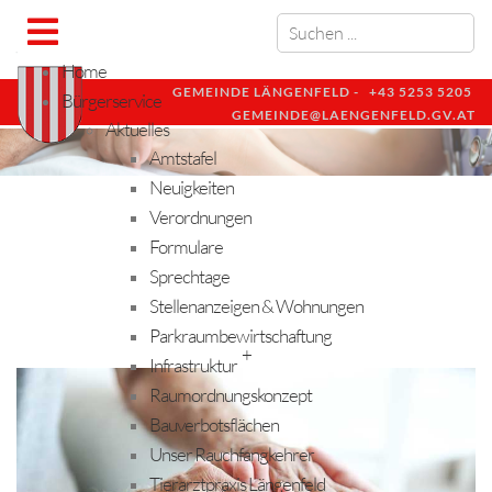
Home
GEMEINDE LÄNGENFELD -
+43 5253 5205
Bürgerservice
GEMEINDE@LAENGENFELD.GV.AT
Aktuelles
Amtstafel
Neuigkeiten
Verordnungen
Formulare
Sprechtage
Stellenanzeigen & Wohnungen
Parkraumbewirtschaftung
+
Infrastruktur
Raumordnungskonzept
Bauverbotsflächen
Unser Rauchfangkehrer
Tierarztpraxis Längenfeld