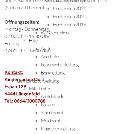
Hochzeiten 2022
und Alexandra (Assistenzkräfte) und Lydia und Iris
(Stützkraft) betreut.
Hochzeiten 2021
Hochzeiten 2020
Öffnungszeiten:
Hochzeiten 2019
Montag - Donnerstag:
Wir Gedenken
07:00 Uhr - 16:30 Uhr
Hilfe
Freitag:
Ärzte
07:00 Uhr - 14:00 Uhr
Apotheke
Feuerwehr, Rettung
Kontakt:
Bergrettung
Kindergarten Dorf
Gemeindeverwaltung
Espan 129
Mitarbeiter
6444 Längenfeld
AmtsleiterIn
Tel.: 0664/3000788
Bauamt
Standesamt
Meldeamt
Finanzverwaltung