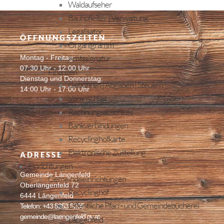
Waldaufseher
Bauhofleiter | Verwaltung
Legalisator
ÖFFNUNGSZEITEN
Organigramm
Amtssignatur
Montag - Freitag:
07:30 Uhr - 12:00 Uhr
Finanzen
Dienstag und Donnerstag:
Gebühren | Abgaben | Steuern
14:00 Uhr - 17:00 Uhr
Voranschlag
Rechnungsabschluss
Bankverbindungen
Recyclinghofkarte
Elektronische Zustellung
ADRESSE
Einrichtungen
Gemeinde Längenfeld
Gemeindeeinrichtungen
Oberlängenfeld 72
Recyclinghof
6444 Längenfeld
Öffentliche Pfarr- und Gemeindebücherei
Telefon: +43 5253 5205
gemeinde@laengenfeld.gv.at
Längenfeld