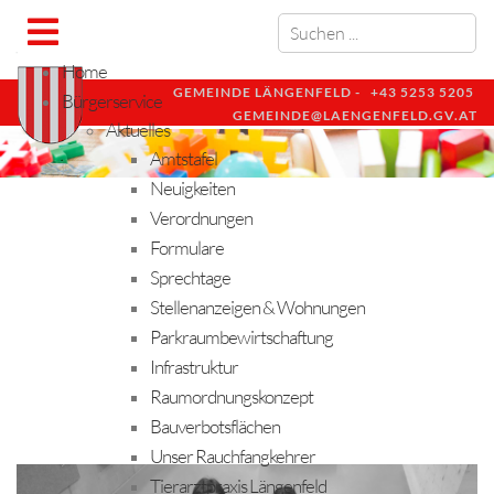
Home
GEMEINDE LÄNGENFELD -
+43 5253 5205
Bürgerservice
GEMEINDE@LAENGENFELD.GV.AT
Aktuelles
Amtstafel
Neuigkeiten
Verordnungen
Formulare
Sprechtage
Stellenanzeigen & Wohnungen
Parkraumbewirtschaftung
Infrastruktur
Raumordnungskonzept
Bauverbotsflächen
Unser Rauchfangkehrer
Tierarztpraxis Längenfeld