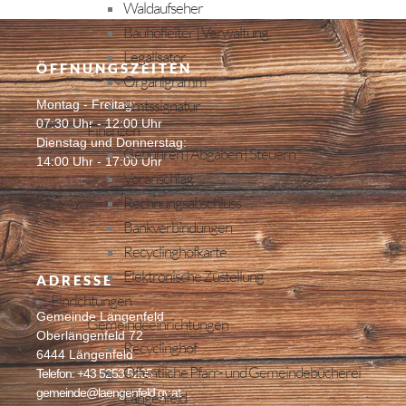
Waldaufseher
Bauhofleiter | Verwaltung
Legalisator
ÖFFNUNGSZEITEN
Organigramm
Amtssignatur
Montag - Freitag:
07:30 Uhr - 12:00 Uhr
Finanzen
Dienstag und Donnerstag:
Gebühren | Abgaben | Steuern
14:00 Uhr - 17:00 Uhr
Voranschlag
Rechnungsabschluss
Bankverbindungen
Recyclinghofkarte
Elektronische Zustellung
ADRESSE
Einrichtungen
Gemeinde Längenfeld
Gemeindeeinrichtungen
Oberlängenfeld 72
Recyclinghof
6444 Längenfeld
Öffentliche Pfarr- und Gemeindebücherei
Telefon: +43 5253 5205
gemeinde@laengenfeld.gv.at
Längenfeld