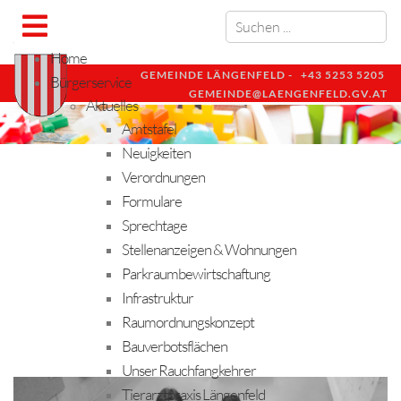
Home
GEMEINDE LÄNGENFELD -
+43 5253 5205
Bürgerservice
GEMEINDE@LAENGENFELD.GV.AT
Aktuelles
Amtstafel
Neuigkeiten
Verordnungen
Formulare
Sprechtage
Stellenanzeigen & Wohnungen
Parkraumbewirtschaftung
Infrastruktur
Raumordnungskonzept
Bauverbotsflächen
Unser Rauchfangkehrer
Tierarztpraxis Längenfeld