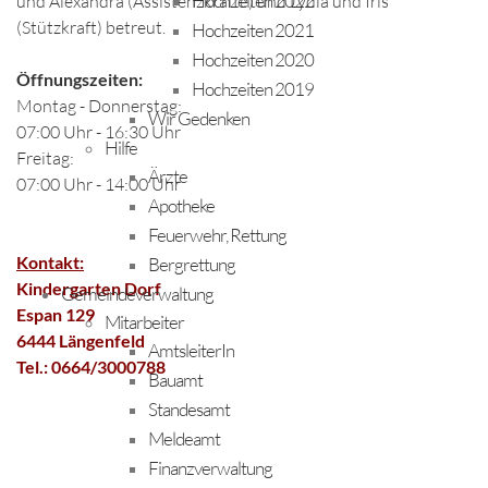
Hochzeiten 2022
und Alexandra (Assistenzkräfte) und Lydia und Iris
(Stützkraft) betreut.
Hochzeiten 2021
Hochzeiten 2020
Öffnungszeiten:
Hochzeiten 2019
Montag - Donnerstag:
Wir Gedenken
07:00 Uhr - 16:30 Uhr
Hilfe
Freitag:
Ärzte
07:00 Uhr - 14:00 Uhr
Apotheke
Feuerwehr, Rettung
Kontakt:
Bergrettung
Kindergarten Dorf
Gemeindeverwaltung
Espan 129
Mitarbeiter
6444 Längenfeld
AmtsleiterIn
Tel.: 0664/3000788
Bauamt
Standesamt
Meldeamt
Finanzverwaltung