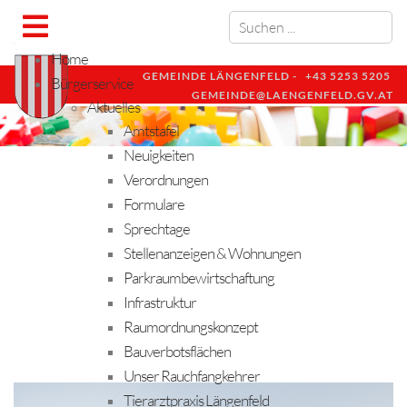
Home
GEMEINDE LÄNGENFELD -
+43 5253 5205
Bürgerservice
GEMEINDE@LAENGENFELD.GV.AT
Aktuelles
Amtstafel
Neuigkeiten
Verordnungen
Formulare
Sprechtage
Stellenanzeigen & Wohnungen
Parkraumbewirtschaftung
Infrastruktur
Raumordnungskonzept
Bauverbotsflächen
Unser Rauchfangkehrer
Tierarztpraxis Längenfeld