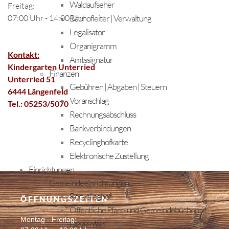
Waldaufseher
Freitag:
07:00 Uhr - 14:00 Uhr
Bauhofleiter | Verwaltung
Legalisator
Organigramm
Kontakt:
Amtssignatur
Kindergarten Unterried
Finanzen
Unterried 51
Gebühren | Abgaben | Steuern
6444 Längenfeld
Voranschlag
Tel.: 05253/5070
Rechnungsabschluss
Bankverbindungen
Recyclinghofkarte
Elektronische Zustellung
Einrichtungen
Gemeindeeinrichtungen
Recyclinghof
ÖFFNUNGSZEITEN
Öffentliche Pfarr- und Gemeindebücherei
Montag - Freitag:
Längenfeld