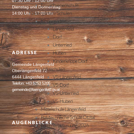
07:30 Uhr - 12:00 Uhr
Erwachsenenschule
Dienstag und Donnerstag:
Kindergärten / Schulen
14:00 Uhr - 17:00 Uhr
Kindergärten
Längenfeld
Dorf
Unterried
ADRESSE
Huben
Kinderkrippe Dorf
Gemeinde Längenfeld
Volksschulen
Oberlängenfeld 72
VS-Längenfeld
6444 Längenfeld
Telefon: +43 5253 5205
VS-Dorf
gemeinde@laengenfeld.gv.at
VS-Unterried
VS-Huben
Mittelschule Längenfeld
Polytechnische Schule Ötztal
AUGENBLICKE
Sommerbetreuung 2026
Soziales