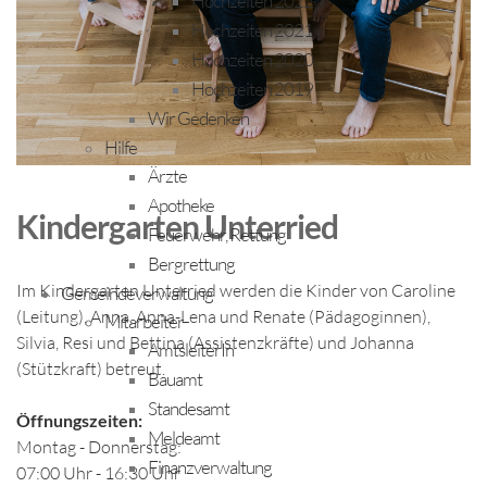
Hochzeiten 2022
Hochzeiten 2021
Hochzeiten 2020
Hochzeiten 2019
Wir Gedenken
Hilfe
Ärzte
Apotheke
Kindergarten Unterried
Feuerwehr, Rettung
Bergrettung
Im Kindergarten Unterried werden die Kinder von Caroline
Gemeindeverwaltung
(Leitung), Anna, Anna-Lena und Renate (Pädagoginnen),
Mitarbeiter
Silvia, Resi und Bettina (Assistenzkräfte) und Johanna
AmtsleiterIn
(Stützkraft) betreut.
Bauamt
Standesamt
Öffnungszeiten:
Meldeamt
Montag - Donnerstag:
Finanzverwaltung
07:00 Uhr - 16:30 Uhr