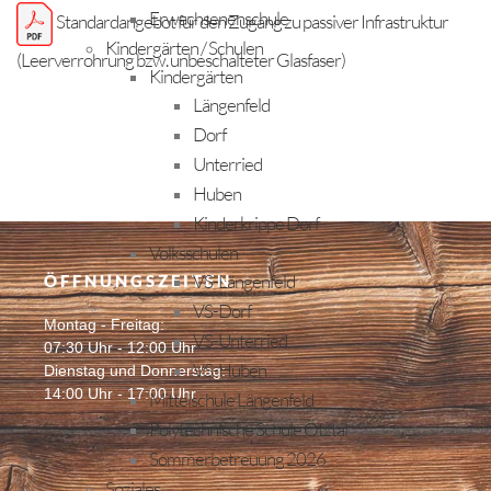
Erwachsenenschule
Standardangebot für den Zugang zu passiver Infrastruktur
Kindergärten / Schulen
(Leerverrohrung bzw. unbeschalteter Glasfaser)
Kindergärten
Längenfeld
Dorf
Unterried
Huben
Kinderkrippe Dorf
Volksschulen
VS-Längenfeld
ÖFFNUNGSZEITEN
VS-Dorf
Montag - Freitag:
VS-Unterried
07:30 Uhr - 12:00 Uhr
VS-Huben
Dienstag und Donnerstag:
14:00 Uhr - 17:00 Uhr
Mittelschule Längenfeld
Polytechnische Schule Ötztal
Sommerbetreuung 2026
Soziales