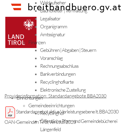
Waldaufseher
Bauhofleiter | Verwaltung
Legalisator
Organigramm
Amtssignatur
Finanzen
Gebühren | Abgaben | Steuern
Voranschlag
Rechnungsabschluss
Bankverbindungen
Recyclinghofkarte
Elektronische Zustellung
Providerinformation: Standardangebote BBA2030
Einrichtungen
Gemeindeeinrichtungen
Standardangebot aktive Vorleistungsebene lt. BBA2030
Recyclinghof
Öffentliche Pfarr- und Gemeindebücherei
OAN-Gemeinden Tirol, Vers. Juli 2025
Längenfeld