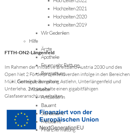
Hochzeiten 2022
Hochzeiten 2021
Hochzeiten 2020
Hochzeiten 2019
Wir Gedenken
Hilfe
Ärzte
FTTH-ON2-Längenfeld
Apotheke
Feuerwehr, Rettung
Im Rahmen der Initiative Breitband Austria 2030 und des
Bergrettung
Open Net 2 Förderprojektes werden infolge in den Bereichen
Gemeindeverwaltung
Mühl, Gottsgut, Burgstein, Astlehn, Unterlängenfeld und
Unterlehn, 29 Haushalte einen gigabitfähigen
Mitarbeiter
Glasfaseranschluss erhalten.
AmtsleiterIn
Bauamt
Standesamt
Meldeamt
Finanzverwaltung