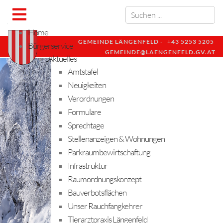
Home
GEMEINDE LÄNGENFELD -
+43 5253 5205
Bürgerservice
GEMEINDE@LAENGENFELD.GV.AT
Aktuelles
Amtstafel
Neuigkeiten
Verordnungen
Formulare
Sprechtage
Stellenanzeigen & Wohnungen
Parkraumbewirtschaftung
Infrastruktur
Raumordnungskonzept
Bauverbotsflächen
Unser Rauchfangkehrer
Tierarztpraxis Längenfeld