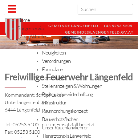
Home
GEMEINDE LÄNGENFELD -
+43 5253 5205
Bürgerservice
GEMEINDE@LAENGENFELD.GV.AT
Aktuelles
Amtstafel
Neuigkeiten
Verordnungen
Formulare
Freiwillige Feuerwehr Längenfeld
Sprechtage
Stellenanzeigen & Wohnungen
Parkraumbewirtschaftung
Kommandant: Schöpf Lukas
Infrastruktur
Unterlängenfeld 232
6444 Längenfeld
Raumordnungskonzept
Bauverbotsflächen
Tel: 05253 5100 - nur im Einsatzfall besetzt
Unser Rauchfangkehrer
Fax: 05253 5100
Tierarztpraxis Längenfeld