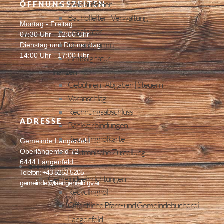
Waldaufseher
ÖFFNUNGSZEITEN
Bauhofleiter | Verwaltung
Montag - Freitag:
Legalisator
07:30 Uhr - 12:00 Uhr
Organigramm
Dienstag und Donnerstag:
14:00 Uhr - 17:00 Uhr
Amtssignatur
Finanzen
Gebühren | Abgaben | Steuern
Voranschlag
Rechnungsabschluss
ADRESSE
Bankverbindungen
Recyclinghofkarte
Gemeinde Längenfeld
Elektronische Zustellung
Oberlängenfeld 72
6444 Längenfeld
Einrichtungen
Telefon: +43 5253 5205
Gemeindeeinrichtungen
gemeinde@laengenfeld.gv.at
Recyclinghof
Öffentliche Pfarr- und Gemeindebücherei
Längenfeld