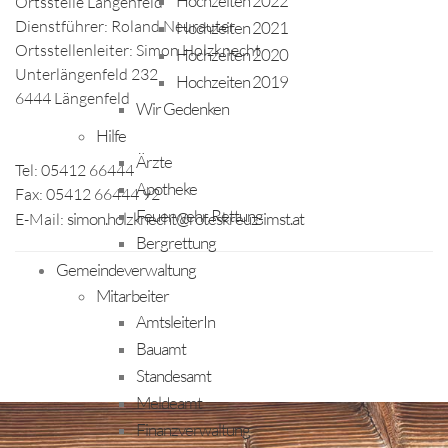
Hochzeiten 2022
Ortsstelle Längenfeld
Dienstführer: Roland Neurauter
Hochzeiten 2021
Ortsstellenleiter: Simon Holzknecht
Hochzeiten 2020
Unterlängenfeld 232
Hochzeiten 2019
6444 Längenfeld
Wir Gedenken
Hilfe
Ärzte
Tel: 05412 66444
Apotheke
Fax: 05412 66444 92
Feuerwehr, Rettung
simon.holzknecht@roteskreuz-imst.at
E-Mail:
Bergrettung
Gemeindeverwaltung
Mitarbeiter
AmtsleiterIn
Bauamt
Standesamt
Meldeamt
Finanzverwaltung