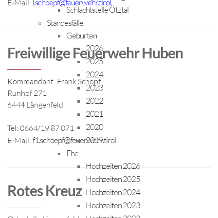
l.schoepf@feuerwehr.tirol
E-Mail:
Schlachtstelle Ötztal
Standesfälle
Geburten
2026
Freiwillige Feuerwehr Huben
2025
2024
Kommandant: Frank Schöpf
2023
Runhof 271
2022
6444 Längenfeld
2021
2020
Tel: 0664/19 87 071
2019
f1.schoepf@feuerwehr.tirol
E-Mail:
Ehe
Hochzeiten 2026
Hochzeiten 2025
Rotes Kreuz
Hochzeiten 2024
Hochzeiten 2023