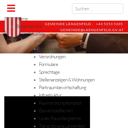
Home
GEMEINDE LÄNGENFELD -
+43 5253 5205
Bürgerservice
GEMEINDE@LAENGENFELD.GV.AT
Aktuelles
Amtstafel
Neuigkeiten
Verordnungen
Formulare
Sprechtage
Stellenanzeigen & Wohnungen
Parkraumbewirtschaftung
Infrastruktur
Raumordnungskonzept
Bauverbotsflächen
Unser Rauchfangkehrer
Tierarztpraxis Längenfeld