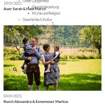
Unser Längenfeld
18.09.2021
Gemeindezeitung
Auer Sarah & Haid Marco
Kirche und Religion
Geschichte & Kultur
+
Kulturdenkmäler
Gedächtnisspeicher
Heimatmuseum
Historisches
Vereine
Vereine von A-Z
Veranstaltungskalender
03.09.2021
Rusch Alexandra & Ennemoser Markus