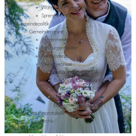
Wohn- und Pflegeheim
Sprengel Ötztal
Gemeindepolitik
Gemeindeorgane
Bürgermeister
Vizebürgermeister
Gemeinderat
Wahlergebnisse
Nationalratswahl 2024
Bundespräsidentenwahl 2022
Landtagswahl 2022
Gemeinderats- und
Bürgermeisterwahl 2022
Sitzungsprotokolle
Archiv
Längenfeld