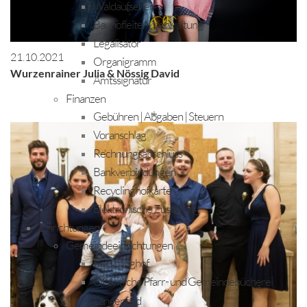
Waldaufseher
Bauhofleiter | Verwaltung
Legalisator
21.10.2021
Organigramm
Wurzenrainer Julia & Nössig David
Amtssignatur
Finanzen
+
Gebühren | Abgaben | Steuern
Voranschlag
Rechnungsabschluss
Bankverbindungen
Recyclinghofkarte
Elektronische Zustellung
Einrichtungen
Gemeindeeinrichtungen
Recyclinghof
Öffentliche Pfarr- und Gemeindebücherei
Längenfeld