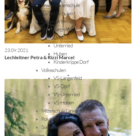
Erwachsenenschule
Kindergärten / Schulen
Kindergärten
Längenfeld
Dorf
Unterried
23.09.2021
Huben
Lechleitner Petra & Rizzi Marcel
Kinderkrippe Dorf
Volksschulen
+
VS-Längenfeld
VS-Dorf
VS-Unterried
VS-Huben
Mittelschule Längenfeld
Polytechnische Schule Ötztal
Sommerbetreuung 2026
Soziales