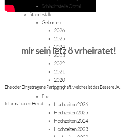
Schlachtstelle Ötztal
Standesfälle
Geburten
2026
2025
2024
mir sein ietz ö vrheiratet!
2023
2022
2021
2020
Ehe oder Eingetragene Partnerschaft, welches ist das Bessere JA!
2019
Ehe
Informationen Heirat
Hochzeiten 2026
Hochzeiten 2025
Hochzeiten 2024
Hochzeiten 2023