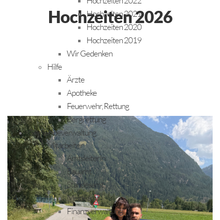
Hochzeiten 2022
Hochzeiten 2026
Hochzeiten 2021
Hochzeiten 2020
Hochzeiten 2019
Wir Gedenken
Hilfe
Ärzte
Apotheke
Feuerwehr, Rettung
Bergrettung
Gemeindeverwaltung
Mitarbeiter
AmtsleiterIn
Bauamt
Standesamt
Meldeamt
Finanzverwaltung