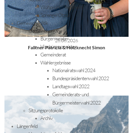
Wohn- und Pflegeheim
Sprengel Ötztal
Gemeindepolitik
Gemeindeorgane
Bürgermeister
26.06.2026
Vizebürgermeister
Falkner Patricia & Holzknecht Simon
Gemeinderat
Wahlergebnisse
Nationalratswahl 2024
Bundespräsidentenwahl 2022
Landtagswahl 2022
Gemeinderats- und
Bürgermeisterwahl 2022
Sitzungsprotokolle
Archiv
Längenfeld