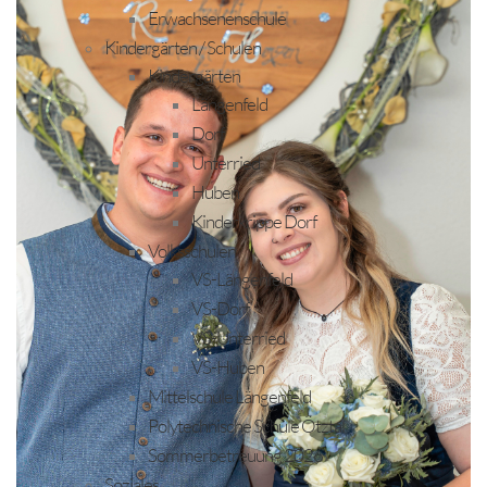
Erwachsenenschule
Kindergärten / Schulen
Kindergärten
Längenfeld
Dorf
Unterried
Huben
Kinderkrippe Dorf
Volksschulen
VS-Längenfeld
VS-Dorf
VS-Unterried
VS-Huben
Mittelschule Längenfeld
Polytechnische Schule Ötztal
Sommerbetreuung 2026
Soziales