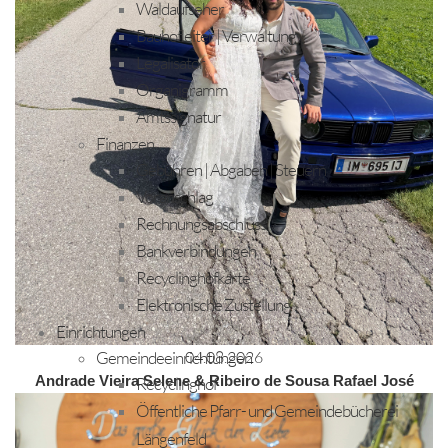
Waldaufseher
Bauhofleiter | Verwaltung
Legalisator
Organigramm
Amtssignatur
Finanzen
Gebühren | Abgaben | Steuern
Voranschlag
Rechnungsabschluss
Bankverbindungen
Recyclinghofkarte
Elektronische Zustellung
Einrichtungen
Gemeindeeinrichtungen
04.08.2026
Recyclinghof
Andrade Vieira Selene & Ribeiro de Sousa Rafael José
Öffentliche Pfarr- und Gemeindebücherei
Längenfeld