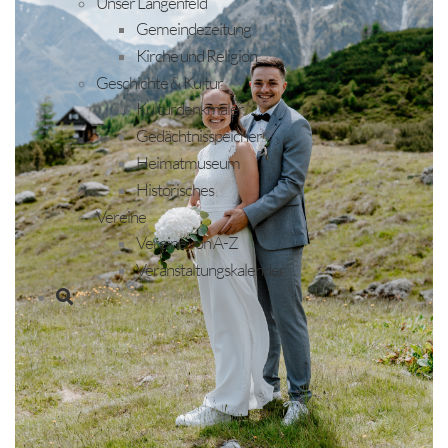
Unser Längenfeld
Gemeindezeitung
Kirche und Religion
Geschichte & Kultur
Kulturdenkmäler
Gedächtnisspeicher
Heimatmuseum
Historisches
Vereine
Vereine von A-Z
Veranstaltungskalender