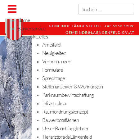
Home
GEMEINDE LÄNGENFELD -
+43 5253 5205
Bürgerservice
GEMEINDE@LAENGENFELD.GV.AT
Aktuelles
Amtstafel
Neuigkeiten
Verordnungen
Formulare
Sprechtage
Stellenanzeigen & Wohnungen
Parkraumbewirtschaftung
Infrastruktur
Raumordnungskonzept
Bauverbotsflächen
Unser Rauchfangkehrer
Tierarztpraxis Längenfeld