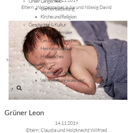
Unser Längenfeld
Eltern: Wurzenrainer Julia und Nössig David
Gemeindezeitung
Kirche und Religion
Geschichte & Kultur
Kulturdenkmäler
Gedächtnisspeicher
Heimatmuseum
Historisches
+
Vereine
Vereine von A-Z
Veranstaltungskalender
Grüner Leon
14.11.2019
Eltern: Claudia und Holzknecht Wilfried