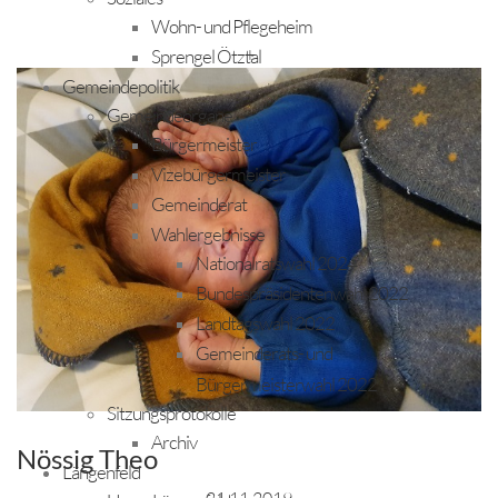
Wohn- und Pflegeheim
+
Sprengel Ötztal
Gemeindepolitik
Gemeindeorgane
Bürgermeister
Vizebürgermeister
Gemeinderat
Wahlergebnisse
Nationalratswahl 2024
Bundespräsidentenwahl 2022
Landtagswahl 2022
Gemeinderats- und
Bürgermeisterwahl 2022
Sitzungsprotokolle
Archiv
Nössig Theo
Längenfeld
21.11.2019