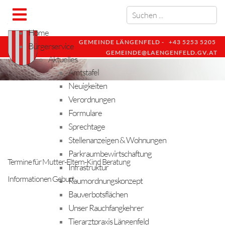
Home
GEMEINDE LÄNGENFELD -
+43 5253 5205
Bürgerservice
GEMEINDE@LAENGENFELD.GV.AT
Aktuelles
Amtstafel
Neuigkeiten
Verordnungen
Formulare
Sprechtage
Stellenanzeigen & Wohnungen
Parkraumbewirtschaftung
Termine für Mutter-Eltern-Kind Beratung
Infrastruktur
Informationen Geburt
Raumordnungskonzept
Bauverbotsflächen
Unser Rauchfangkehrer
Tierarztpraxis Längenfeld