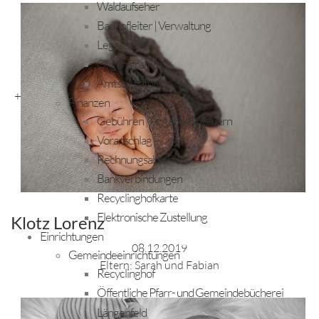
Waldaufseher
Bauhofleiter | Verwaltung
Legalisator
Organigramm
Amtssignatur
+
Finanzen
Gebühren | Abgaben | Steuern
Voranschlag
Rechnungsabschluss
Bankverbindungen
Recyclinghofkarte
Elektronische Zustellung
Klotz Lorenz
Einrichtungen
08.12.2019
Gemeindeeinrichtungen
Eltern: Sarah und Fabian
Recyclinghof
Öffentliche Pfarr- und Gemeindebücherei
Längenfeld