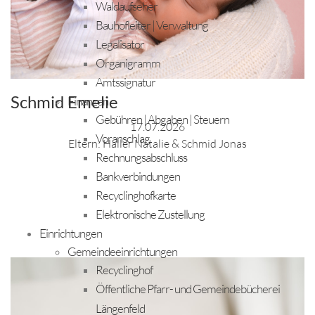
Waldaufseher
Bauhofleiter | Verwaltung
Legalisator
Organigramm
Amtssignatur
Schmid Emelie
Finanzen
Gebühren | Abgaben | Steuern
17.07.2026
Voranschlag
Eltern: Haller Natalie & Schmid Jonas
Rechnungsabschluss
Bankverbindungen
Recyclinghofkarte
Elektronische Zustellung
Einrichtungen
Gemeindeeinrichtungen
Recyclinghof
Öffentliche Pfarr- und Gemeindebücherei
Längenfeld