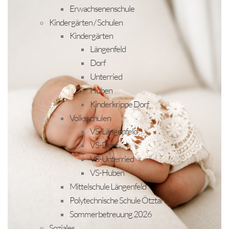
Erwachsenenschule
Kindergärten / Schulen
Kindergärten
Längenfeld
Dorf
Unterried
Huben
Kinderkrippe Dorf
Volksschulen
VS-Längenfeld
VS-Dorf
VS-Unterried
VS-Huben
Mittelschule Längenfeld
Polytechnische Schule Ötztal
Sommerbetreuung 2026
Soziales