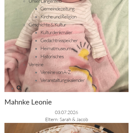
Unser Längenfeld
Gemeindezeitung
Kirche und Religion
Geschichte & Kultur
Kulturdenkmäler
Gedächtnisspeicher
Heimatmuseum
Historisches
Vereine
Vereine von A-Z
Veranstaltungskalender
Mahnke Leonie
03.07.2026
Eltern: Sarah & Jacob