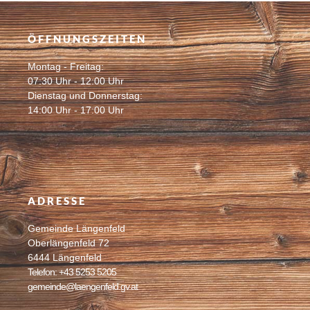
ÖFFNUNGSZEITEN
Montag - Freitag:
07:30 Uhr - 12:00 Uhr
Dienstag und Donnerstag:
14:00 Uhr - 17:00 Uhr
ADRESSE
Gemeinde Längenfeld
Oberlängenfeld 72
6444 Längenfeld
Telefon: +43 5253 5205
gemeinde@laengenfeld.gv.at