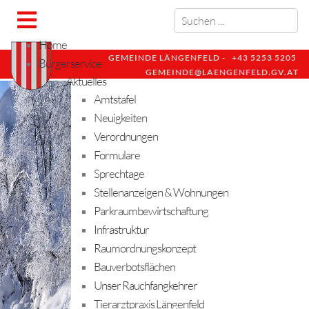
Home
GEMEINDE LÄNGENFELD -
+43 5253 5205
Bürgerservice
GEMEINDE@LAENGENFELD.GV.AT
Aktuelles
Amtstafel
Neuigkeiten
Verordnungen
Formulare
Sprechtage
Stellenanzeigen & Wohnungen
Parkraumbewirtschaftung
Infrastruktur
Raumordnungskonzept
Bauverbotsflächen
Unser Rauchfangkehrer
Tierarztpraxis Längenfeld