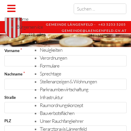
Home
GEMEINDE LÄNGENFELD -
+43 5253 5205
Bürgerservice
GEMEINDE@LAENGENFELD.GV.AT
Aktuelles
Amtstafel
Neuigkeiten
Vorname
Verordnungen
Formulare
Sprechtage
Nachname
Stellenanzeigen & Wohnungen
Parkraumbewirtschaftung
Infrastruktur
Straße
Raumordnungskonzept
Bauverbotsflächen
Unser Rauchfangkehrer
PLZ
Tierarztpraxis Längenfeld