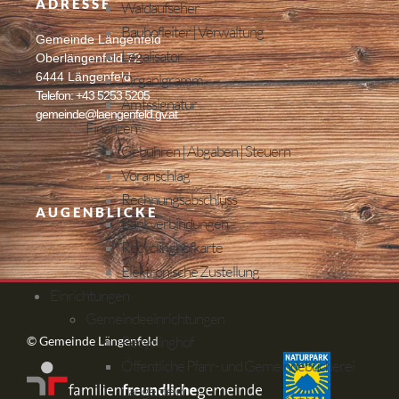
ADRESSE
Waldaufseher
Bauhofleiter | Verwaltung
Gemeinde Längenfeld
Legalisator
Oberlängenfeld 72
6444 Längenfeld
Organigramm
Telefon: +43 5253 5205
Amtssignatur
gemeinde@laengenfeld.gv.at
Finanzen
Gebühren | Abgaben | Steuern
Voranschlag
Rechnungsabschluss
AUGENBLICKE
Bankverbindungen
Recyclinghofkarte
Elektronische Zustellung
Einrichtungen
Gemeindeeinrichtungen
Recyclinghof
© Gemeinde Längenfeld
Öffentliche Pfarr- und Gemeindebücherei
Längenfeld