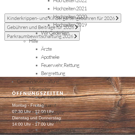
Hochzeiten 2022
Hochzeiten 2021
Hochzeiten 2020
Kinderkrippen- und Kindergartengebühren für 2026
Hochzeiten 2019
Gebühren und Beiträge für 2026
Wir Gedenken
Parkraumbewirtschaftung 2026
Hilfe
Ärzte
Apotheke
Feuerwehr, Rettung
Bergrettung
Gemeindeverwaltung
Mitarbeiter
ÖFFNUNGSZEITEN
AmtsleiterIn
Bauamt
Montag - Freitag:
07:30 Uhr - 12:00 Uhr
Standesamt
Dienstag und Donnerstag:
Meldeamt
14:00 Uhr - 17:00 Uhr
Finanzverwaltung