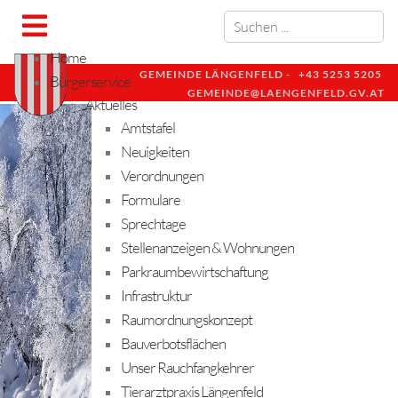
Home
GEMEINDE LÄNGENFELD -
+43 5253 5205
Bürgerservice
GEMEINDE@LAENGENFELD.GV.AT
Aktuelles
Amtstafel
Neuigkeiten
Verordnungen
Formulare
Sprechtage
Stellenanzeigen & Wohnungen
Parkraumbewirtschaftung
Infrastruktur
Raumordnungskonzept
Bauverbotsflächen
Unser Rauchfangkehrer
Tierarztpraxis Längenfeld