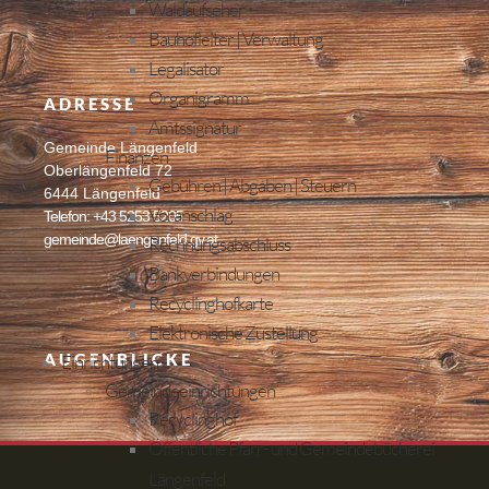
Waldaufseher
Bauhofleiter | Verwaltung
Legalisator
Organigramm
ADRESSE
Amtssignatur
Gemeinde Längenfeld
Finanzen
Oberlängenfeld 72
Gebühren | Abgaben | Steuern
6444 Längenfeld
Voranschlag
Telefon: +43 5253 5205
gemeinde@laengenfeld.gv.at
Rechnungsabschluss
Bankverbindungen
Recyclinghofkarte
Elektronische Zustellung
AUGENBLICKE
Einrichtungen
Gemeindeeinrichtungen
Recyclinghof
Öffentliche Pfarr- und Gemeindebücherei
Längenfeld