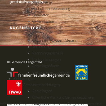
Waldaufseher
gemeinde@laengenfeld.gv.at
Bauhofleiter | Verwaltung
Legalisator
Organigramm
Amtssignatur
AUGENBLICKE
Finanzen
Gebühren | Abgaben | Steuern
Voranschlag
Rechnungsabschluss
Bankverbindungen
© Gemeinde Längenfeld
Recyclinghofkarte
Elektronische Zustellung
Einrichtungen
Gemeindeeinrichtungen
Recyclinghof
Öffentliche Pfarr- und Gemeindebücherei
Wir nutzen Cookies auf unserer Website. Einige von ihnen sind
Längenfeld