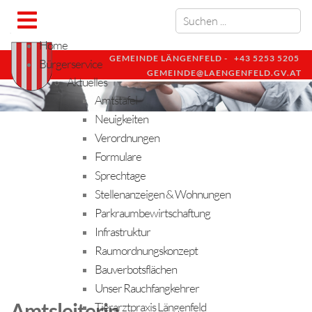
Home
GEMEINDE LÄNGENFELD -
+43 5253 5205
Bürgerservice
GEMEINDE@LAENGENFELD.GV.AT
Aktuelles
Amtstafel
Neuigkeiten
Verordnungen
Formulare
Sprechtage
Stellenanzeigen & Wohnungen
Parkraumbewirtschaftung
Infrastruktur
Raumordnungskonzept
Bauverbotsflächen
Unser Rauchfangkehrer
Amtsleiterin
Tierarztpraxis Längenfeld