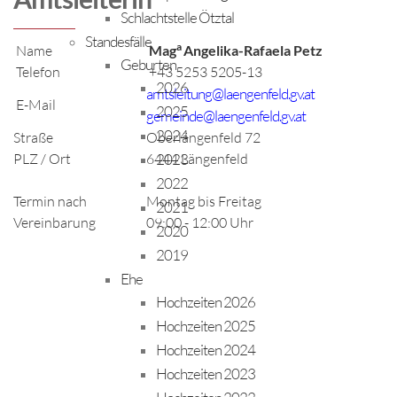
Schlachtstelle Ötztal
Standesfälle
a
Name
Mag
Angelika-Rafaela Petz
Geburten
Telefon
+43 5253 5205-13
2026
amtsleitung@laengenfeld.gv.at
E-Mail
2025
gemeinde@laengenfeld.gv.at
2024
Straße
Oberlängenfeld 72
2023
PLZ / Ort
6444 Längenfeld
2022
Termin nach
Montag bis Freitag
2021
Vereinbarung
09:00 - 12:00 Uhr
2020
2019
Ehe
Hochzeiten 2026
Hochzeiten 2025
Hochzeiten 2024
Hochzeiten 2023