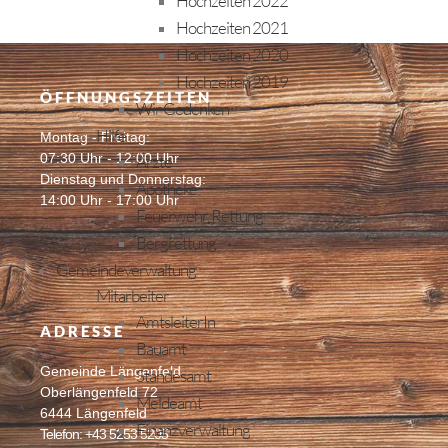
Hochzeiten 2022
Hochzeiten 2021
Hochzeiten 2020
Hochzeiten 2019
ÖFFNUNGSZEITEN
Wir Gedenken
Hilfe
Montag - Freitag:
07:30 Uhr - 12:00 Uhr
Ärzte
Dienstag und Donnerstag:
Apotheke
14:00 Uhr - 17:00 Uhr
Feuerwehr, Rettung
Bergrettung
Gemeindeverwaltung
Mitarbeiter
AmtsleiterIn
ADRESSE
Bauamt
Gemeinde Längenfeld
Standesamt
Oberlängenfeld 72
Meldeamt
6444 Längenfeld
Finanzverwaltung
Telefon: +43 5253 5205