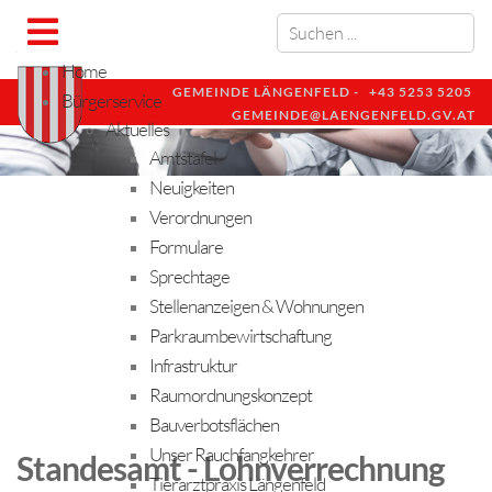
Home
GEMEINDE LÄNGENFELD -
+43 5253 5205
Bürgerservice
GEMEINDE@LAENGENFELD.GV.AT
Aktuelles
Amtstafel
Neuigkeiten
Verordnungen
Formulare
Sprechtage
Stellenanzeigen & Wohnungen
Parkraumbewirtschaftung
Infrastruktur
Raumordnungskonzept
Bauverbotsflächen
Unser Rauchfangkehrer
Standesamt - Lohnverrechnung
Tierarztpraxis Längenfeld