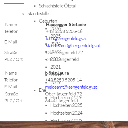
Schlachtstelle Ötztal
Standesfälle
Geburten
Name
Hausegger Stefanie
2026
Telefon
+43 5253 5205-18
2025
lohn@laengenfeld.gv.at
E-Mail
2024
standesamt@laengenfeld.gv.at
2023
Straße
Oberlängenfeld 72
2022
PLZ / Ort
6444 Längenfeld
2021
Name
Nösig Laura
2020
Telefon
+43 5253 5205-14
2019
E-Mail
meldeamt@laengenfeld.gv.at
Ehe
Straße
Oberlängenfeld 72
Hochzeiten 2026
PLZ / Ort
6444 Längenfeld
Hochzeiten 2025
Hochzeiten 2024
Hochzeiten 2023