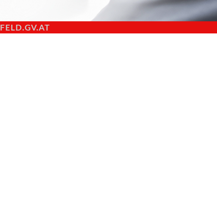
ELD.GV.AT