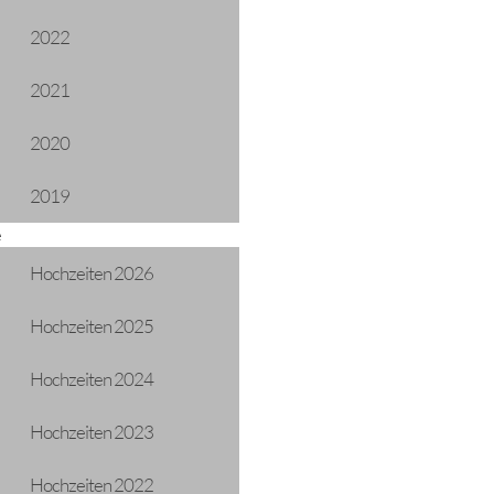
2022
2021
e Tirols
2020
2019
e
Hochzeiten 2026
Hochzeiten 2025
Hochzeiten 2024
ADRESSE
Gemeinde Längenfeld
Hochzeiten 2023
Oberlängenfeld 72
6444 Längenfeld
Hochzeiten 2022
Telefon: +43 5253 5205