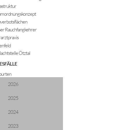
rastruktur
mordnungskonzept
verbotsflächen
er Rauchfangkehrer
rarztpraxis
enfeld
lachtstelle Ötztal
ESFÄLLE
urten
2026
2025
 Patrick
2024
at
2023