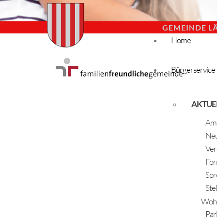
GEMEINDE L
Home
Bürgerservice
AKTUE
Amt
Neu
Ver
For
Spr
Ste
Woh
Par