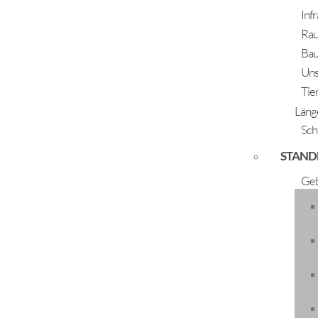
Inf
Rau
Bau
Uns
Tie
Läng
Sch
STAND
Waldaufseher
Geb
Waldaufseher
Name
Klotz Simon und Hausegger
Telefon
+43 5253 5205-25
s.waldaufseher@laengenfeld.gv.
E-Mail
p
.hausegger@laengenfeld.gv.at
Straße
Oberlängenfeld 72