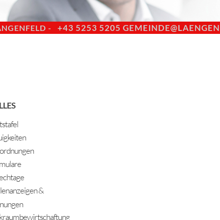
+43 5253 5205
GEMEINDE@LAENGENF
ÄNGENFELD -
LLES
stafel
igkeiten
ordnungen
mulare
echtage
llenanzeigen &
nungen
kraumbewirtschaftung