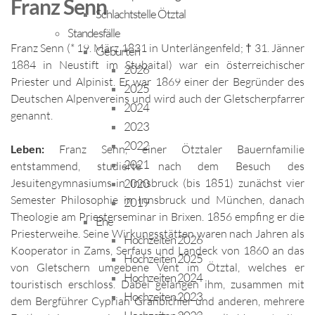
Franz Senn
Schlachtstelle Ötztal
Standesfälle
Franz Senn (* 19. März 1831 in Unterlängenfeld; † 31. Jänner
Geburten
1884 in Neustift im Stubaital) war ein österreichischer
2026
Priester und Alpinist. Er war 1869 einer der Begründer des
2025
Deutschen Alpenvereins und wird auch der Gletscherpfarrer
2024
genannt.
2023
2022
Leben:
Franz Senn, einer Ötztaler Bauernfamilie
2021
entstammend, studierte nach dem Besuch des
Jesuitengymnasiums in Innsbruck (bis 1851) zunächst vier
2020
Semester Philosophie in Innsbruck und München, danach
2019
Theologie am Priesterseminar in Brixen. 1856 empfing er die
Ehe
Priesterweihe. Seine Wirkungsstätten waren nach Jahren als
Hochzeiten 2026
Kooperator in Zams, Serfaus und Landeck von 1860 an das
Hochzeiten 2025
von Gletschern umgebene Vent im Ötztal, welches er
Hochzeiten 2024
touristisch erschloss. Dabei gelangen ihm, zusammen mit
Hochzeiten 2023
dem Bergführer Cyprian Granbichler und anderen, mehrere