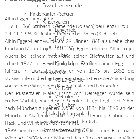
Erwachsenenschule
Kindergärten / Schulen
Albin Egger-Lienz, Albin
Kindergärten
* 29. 1. 1868, Stribach (Gemeinde Dölsach) bei Lienz (Tirol)
Längenfeld
† 4. 11. 1926, St. Justina-Rentsch bei Bozen (Südtirol)
Dorf
Albin Egger-Lienz wurde am 29. Jänner 1868 als uneheliches
Unterried
Kind von Maria Trojer und Georg Egger geboren. Albin Trojer
Huben
wuchs bei seinem Vater und seiner Stiefmutter auf und
Kinderkrippe Dorf
erhielt 1877 die Bewilligung, den Familiennamen Egger zu
führen. In Lienz besuchte er von 1875 bis 1882 die
Volksschulen
Volksschule und erhielt seine erste künstlerische Ausbildung
VS-Längenfeld
von seinem Vater, einem Kirchenmaler und Fotografen.
VS-Dorf
Der Pustertaler Maler Franz von Defregger wurde sein
VS-Unterried
großes Vorbild, einer dessen Schüler - Hugo Engl - riet Albin,
VS-Huben
nach München zu gehen, wo er von 1884 bis 1893 an der
Mittelschule Längenfeld
Münchner Akademie studierte (bei Karl Raupp, Gabriel von
Polytechnische Schule Ötztal
Hackl und Wilhelm Lindenschmitt).
Sommerbetreuung 2026
1899 heiratete er und übersiedelte mit seiner Frau nach
Wien. Ab 1900 war er Mitglied des Künstlerhauses in Wien
Soziales