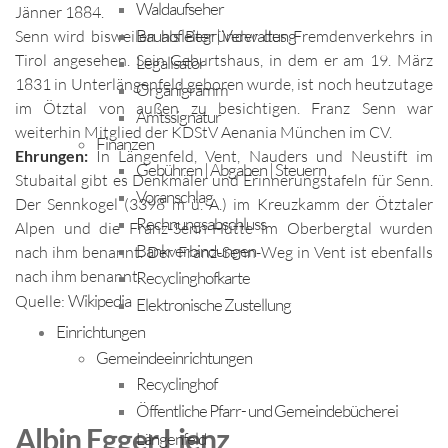
Waldaufseher
Jänner 1884.
Bauhofleiter | Verwaltung
Senn wird bisweilen als Begründer des Fremdenverkehrs in
Tirol angesehen. Sein Geburtshaus, in dem er am 19. März
Legalisator
1831 in Unterlängenfeld geboren wurde, ist noch heutzutage
Organigramm
im Ötztal von außen zu besichtigen. Franz Senn war
Amtssignatur
weiterhin Mitglied der KDStV Aenania München im CV.
Finanzen
Ehrungen:
In Längenfeld, Vent, Nauders und Neustift im
Gebühren | Abgaben | Steuern
Stubaital gibt es Denkmäler und Erinnerungstafeln für Senn.
Voranschlag
Der Sennkogel (3398 m ü. A.) im Kreuzkamm der Ötztaler
Rechnungsabschluss
Alpen und die Franz-Senn-Hütte im Oberbergtal wurden
Bankverbindungen
nach ihm benannt. Der Franz-Senn-Weg in Vent ist ebenfalls
nach ihm benannt.
Recyclinghofkarte
Wikipedia
Quelle:
Elektronische Zustellung
Einrichtungen
Gemeindeeinrichtungen
Recyclinghof
Öffentliche Pfarr- und Gemeindebücherei
Albin Egger Lienz
Längenfeld