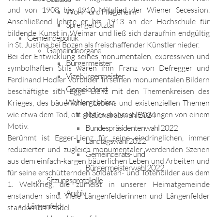
und von 1908 bis 1910 Mitglied der Wiener Secession.
Wohn- und Pflegeheim
Anschließend lehrte er bis 1913 an der Hochschule für
Sprengel Ötztal
bildende Kunst in Weimar und ließ sich daraufhin endgültig
Gemeindepolitik
in St. Justina bei Bozen als freischaffender Künstler nieder.
Gemeindeorgane
Bei der Entwicklung seines monumentalen, expressiven und
Bürgermeister
symbolhaften Stils waren ihm Franz von Defregger und
Vizebürgermeister
Ferdinand Hodler Vorbilder. In seinen monumentalen Bildern
Gemeinderat
beschäftigte sich Egger-Lienz mit den Themenkreisen des
Wahlergebnisse
Krieges, des bäuerlichen Lebens und existenziellen Themen
wie etwa dem Tod, oft gibt es mehrere Fassungen von einem
Nationalratswahl 2024
Motiv.
Bundespräsidentenwahl 2022
Berühmt ist Egger-Lienz für seine eindringlichen, immer
Landtagswahl 2022
reduzierter und zugleich monumentaler werdenden Szenen
Gemeinderats- und
aus dem einfach-kargen bäuerlichen Leben und Arbeiten und
Bürgermeisterwahl 2022
für seine erschütternden Soldaten- und Totenbilder aus dem
Sitzungsprotokolle
1. Weltkrieg, die zumeist in unserer Heimatgemeinde
Archiv
enstanden sind. Viele Längenfelderinnen und Längenfelder
Längenfeld
standen ihn Model.