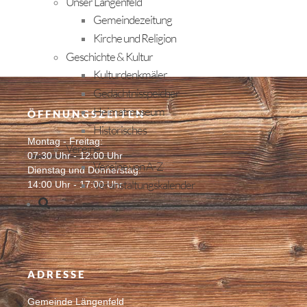
Unser Längenfeld
Gemeindezeitung
Kirche und Religion
Geschichte & Kultur
Kulturdenkmäler
Gedächtnisspeicher
Heimatmuseum
ÖFFNUNGSZEITEN
Historisches
Montag - Freitag:
Vereine
07:30 Uhr - 12:00 Uhr
Vereine von A-Z
Dienstag und Donnerstag:
Veranstaltungskalender
14:00 Uhr - 17:00 Uhr
ADRESSE
Gemeinde Längenfeld