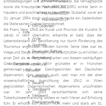
Hochzeiten 2022
Erstbesteigungen wie auf die Finailspitze, die Vernagtspitze
Hochzeiten 2021
sowie die Kreuzspitze. Von 1872 bis 1881 wirkte Senn in
Nauders und anschließend in Neustift im Stubaital, wo er am
Hochzeiten 2020
31. Januar 1884 starb und wo noch heute ein Gedenkstein
Hochzeiten 2019
die Stelle seines Grabes kennzeichnet.
Wir Gedenken
Als Franz Senn 1860 als Kurat und Provisor die Kuratie St.
Hilfe
Jakob in Vent übernahm, erkannte er bald, dass der
Ärzte
Lebensstandard der Bevölkerung nur durch Förderung des
Apotheke
Tourismus angehoben werden konnte. Seine Idee war es,
Feuerwehr, Rettung
Wege und Steige anzulegen und Schutzhütten zu errichten, in
Bergrettung
einer Zeit, als es noch kaum Karten von diesem weitläufigen
Gletschergebiet gab. 1869 gründete er in München
Gemeindeverwaltung
gemeinsam mit drei Gleichgesinnten den Deutschen
Mitarbeiter
Alpenverein; dies geschah auch, weil man mit der eher
AmtsleiterIn
wissenschaftlichen Ausrichtung des 1862 in Wien
Bauamt
gegründeten Österreichischen Alpenvereins unzufrieden
Standesamt
war. Im Jahr 1883 verschlechterte sich seine
Meldeamt
Tuberkuloseerkrankung, sodass er nach Meran auf Erholung
Finanzverwaltung
fuhr. Er erholte sich jedoch nicht mehr und starb am 31.