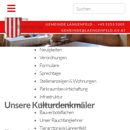
Home
GEMEINDE LÄNGENFELD -
+43 5253 5205
Bürgerservice
GEMEINDE@LAENGENFELD.GV.AT
Aktuelles
Amtstafel
Neuigkeiten
Verordnungen
Formulare
Sprechtage
Stellenanzeigen & Wohnungen
Parkraumbewirtschaftung
Infrastruktur
Unsere Kulturdenkmäler
Raumordnungskonzept
Bauverbotsflächen
Unser Rauchfangkehrer
Tierarztpraxis Längenfeld