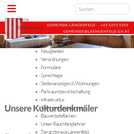
Home
GEMEINDE LÄNGENFELD -
+43 5253 5205
Bürgerservice
GEMEINDE@LAENGENFELD.GV.AT
Aktuelles
Amtstafel
Neuigkeiten
Verordnungen
Formulare
Sprechtage
Stellenanzeigen & Wohnungen
Parkraumbewirtschaftung
Infrastruktur
Unsere Kulturdenkmäler
Raumordnungskonzept
Bauverbotsflächen
Unser Rauchfangkehrer
Tierarztpraxis Längenfeld