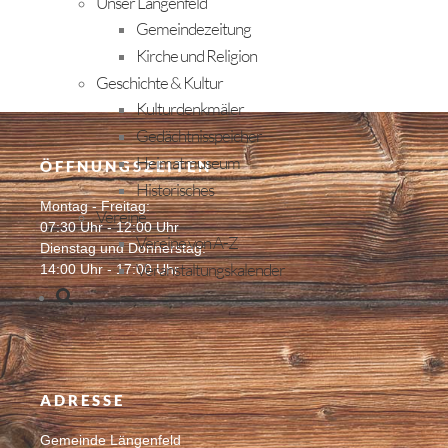
Unser Längenfeld
Gemeindezeitung
Kirche und Religion
Geschichte & Kultur
Kulturdenkmäler
Gedächtnisspeicher
Heimatmuseum
ÖFFNUNGSZEITEN
Historisches
Montag - Freitag:
Vereine
07:30 Uhr - 12:00 Uhr
Vereine von A-Z
Dienstag und Donnerstag:
Veranstaltungskalender
14:00 Uhr - 17:00 Uhr
ADRESSE
Gemeinde Längenfeld