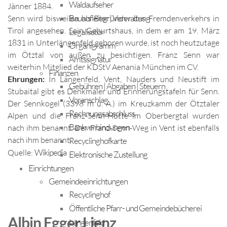
Waldaufseher
Jänner 1884.
Bauhofleiter | Verwaltung
Senn wird bisweilen als Begründer des Fremdenverkehrs in
Tirol angesehen. Sein Geburtshaus, in dem er am 19. März
Legalisator
1831 in Unterlängenfeld geboren wurde, ist noch heutzutage
Organigramm
im Ötztal von außen zu besichtigen. Franz Senn war
Amtssignatur
weiterhin Mitglied der KDStV Aenania München im CV.
Finanzen
Ehrungen:
In Längenfeld, Vent, Nauders und Neustift im
Gebühren | Abgaben | Steuern
Stubaital gibt es Denkmäler und Erinnerungstafeln für Senn.
Voranschlag
Der Sennkogel (3398 m ü. A.) im Kreuzkamm der Ötztaler
Rechnungsabschluss
Alpen und die Franz-Senn-Hütte im Oberbergtal wurden
Bankverbindungen
nach ihm benannt. Der Franz-Senn-Weg in Vent ist ebenfalls
nach ihm benannt.
Recyclinghofkarte
Wikipedia
Quelle:
Elektronische Zustellung
Einrichtungen
Gemeindeeinrichtungen
Recyclinghof
Öffentliche Pfarr- und Gemeindebücherei
Albin Egger Lienz
Längenfeld