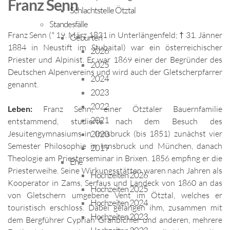
Franz Senn
Schlachtstelle Ötztal
Standesfälle
Franz Senn (* 19. März 1831 in Unterlängenfeld; † 31. Jänner
Geburten
1884 in Neustift im Stubaital) war ein österreichischer
2026
Priester und Alpinist. Er war 1869 einer der Begründer des
2025
Deutschen Alpenvereins und wird auch der Gletscherpfarrer
2024
genannt.
2023
2022
Leben:
Franz Senn, einer Ötztaler Bauernfamilie
2021
entstammend, studierte nach dem Besuch des
Jesuitengymnasiums in Innsbruck (bis 1851) zunächst vier
2020
Semester Philosophie in Innsbruck und München, danach
2019
Theologie am Priesterseminar in Brixen. 1856 empfing er die
Ehe
Priesterweihe. Seine Wirkungsstätten waren nach Jahren als
Hochzeiten 2026
Kooperator in Zams, Serfaus und Landeck von 1860 an das
Hochzeiten 2025
von Gletschern umgebene Vent im Ötztal, welches er
Hochzeiten 2024
touristisch erschloss. Dabei gelangen ihm, zusammen mit
Hochzeiten 2023
dem Bergführer Cyprian Granbichler und anderen, mehrere