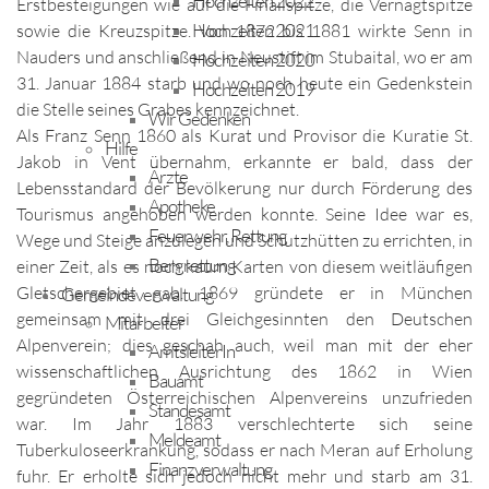
Hochzeiten 2022
Erstbesteigungen wie auf die Finailspitze, die Vernagtspitze
Hochzeiten 2021
sowie die Kreuzspitze. Von 1872 bis 1881 wirkte Senn in
Nauders und anschließend in Neustift im Stubaital, wo er am
Hochzeiten 2020
31. Januar 1884 starb und wo noch heute ein Gedenkstein
Hochzeiten 2019
die Stelle seines Grabes kennzeichnet.
Wir Gedenken
Als Franz Senn 1860 als Kurat und Provisor die Kuratie St.
Hilfe
Jakob in Vent übernahm, erkannte er bald, dass der
Ärzte
Lebensstandard der Bevölkerung nur durch Förderung des
Apotheke
Tourismus angehoben werden konnte. Seine Idee war es,
Feuerwehr, Rettung
Wege und Steige anzulegen und Schutzhütten zu errichten, in
Bergrettung
einer Zeit, als es noch kaum Karten von diesem weitläufigen
Gletschergebiet gab. 1869 gründete er in München
Gemeindeverwaltung
gemeinsam mit drei Gleichgesinnten den Deutschen
Mitarbeiter
Alpenverein; dies geschah auch, weil man mit der eher
AmtsleiterIn
wissenschaftlichen Ausrichtung des 1862 in Wien
Bauamt
gegründeten Österreichischen Alpenvereins unzufrieden
Standesamt
war. Im Jahr 1883 verschlechterte sich seine
Meldeamt
Tuberkuloseerkrankung, sodass er nach Meran auf Erholung
Finanzverwaltung
fuhr. Er erholte sich jedoch nicht mehr und starb am 31.