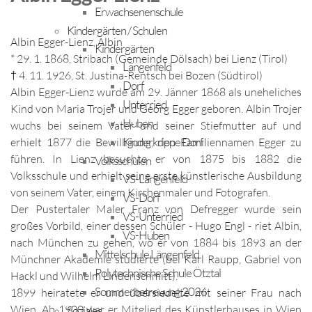
Erwachsenenschule
Kindergärten / Schulen
Albin Egger-Lienz, Albin
Kindergärten
* 29. 1. 1868, Stribach (Gemeinde Dölsach) bei Lienz (Tirol)
Längenfeld
† 4. 11. 1926, St. Justina-Rentsch bei Bozen (Südtirol)
Dorf
Albin Egger-Lienz wurde am 29. Jänner 1868 als uneheliches
Unterried
Kind von Maria Trojer und Georg Egger geboren. Albin Trojer
Huben
wuchs bei seinem Vater und seiner Stiefmutter auf und
Kinderkrippe Dorf
erhielt 1877 die Bewilligung, den Familiennamen Egger zu
führen. In Lienz besuchte er von 1875 bis 1882 die
Volksschulen
Volksschule und erhielt seine erste künstlerische Ausbildung
VS-Längenfeld
von seinem Vater, einem Kirchenmaler und Fotografen.
VS-Dorf
Der Pustertaler Maler Franz von Defregger wurde sein
VS-Unterried
großes Vorbild, einer dessen Schüler - Hugo Engl - riet Albin,
VS-Huben
nach München zu gehen, wo er von 1884 bis 1893 an der
Mittelschule Längenfeld
Münchner Akademie studierte (bei Karl Raupp, Gabriel von
Polytechnische Schule Ötztal
Hackl und Wilhelm Lindenschmitt).
Sommerbetreuung 2026
1899 heiratete er und übersiedelte mit seiner Frau nach
Wien. Ab 1900 war er Mitglied des Künstlerhauses in Wien
Soziales