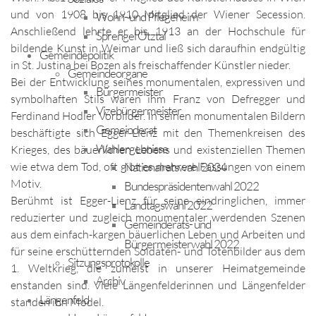
und von 1908 bis 1910 Mitglied der Wiener Secession.
Wohn- und Pflegeheim
Anschließend lehrte er bis 1913 an der Hochschule für
Sprengel Ötztal
bildende Kunst in Weimar und ließ sich daraufhin endgültig
Gemeindepolitik
in St. Justina bei Bozen als freischaffender Künstler nieder.
Gemeindeorgane
Bei der Entwicklung seines monumentalen, expressiven und
Bürgermeister
symbolhaften Stils waren ihm Franz von Defregger und
Vizebürgermeister
Ferdinand Hodler Vorbilder. In seinen monumentalen Bildern
Gemeinderat
beschäftigte sich Egger-Lienz mit den Themenkreisen des
Wahlergebnisse
Krieges, des bäuerlichen Lebens und existenziellen Themen
wie etwa dem Tod, oft gibt es mehrere Fassungen von einem
Nationalratswahl 2024
Motiv.
Bundespräsidentenwahl 2022
Berühmt ist Egger-Lienz für seine eindringlichen, immer
Landtagswahl 2022
reduzierter und zugleich monumentaler werdenden Szenen
Gemeinderats- und
aus dem einfach-kargen bäuerlichen Leben und Arbeiten und
Bürgermeisterwahl 2022
für seine erschütternden Soldaten- und Totenbilder aus dem
Sitzungsprotokolle
1. Weltkrieg, die zumeist in unserer Heimatgemeinde
Archiv
enstanden sind. Viele Längenfelderinnen und Längenfelder
Längenfeld
standen ihn Model.