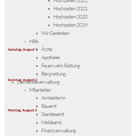
Hochzeiten 2022
Hochzeiten 2021
Hochzeiten 2020
Hochzeiten 2019
Wir Gedenken
Hilfe
Ärzte
Samstag,
August
1
Apotheke
Feuerwehr, Rettung
Bergrettung
Sonntag,
August
2
Gemeindeverwaltung
Mitarbeiter
AmtsleiterIn
Bauamt
Montag,
August
3
Standesamt
Meldeamt
Finanzverwaltung