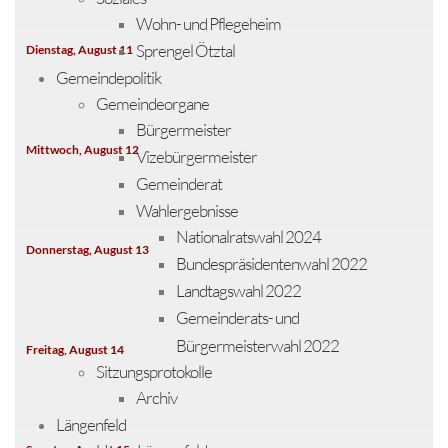
Wohn- und Pflegeheim
Sprengel Ötztal
Dienstag,
August
11
Gemeindepolitik
Gemeindeorgane
Bürgermeister
Mittwoch,
August
12
Vizebürgermeister
Gemeinderat
Wahlergebnisse
Nationalratswahl 2024
Donnerstag,
August
13
Bundespräsidentenwahl 2022
Landtagswahl 2022
Gemeinderats- und
Bürgermeisterwahl 2022
Freitag,
August
14
Sitzungsprotokolle
Archiv
Längenfeld