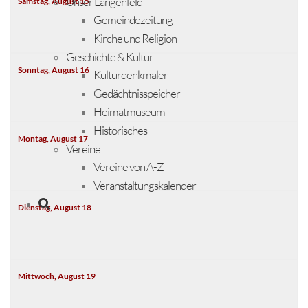
Unser Längenfeld
Samstag,
August
15
Gemeindezeitung
Kirche und Religion
Geschichte & Kultur
Sonntag,
August
16
Kulturdenkmäler
Gedächtnisspeicher
Heimatmuseum
Historisches
Montag,
August
17
Vereine
Vereine von A-Z
Veranstaltungskalender
Dienstag,
August
18
Mittwoch,
August
19