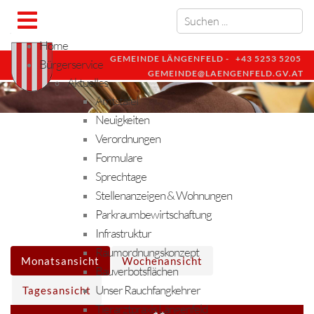
Home
GEMEINDE LÄNGENFELD -
+43 5253 5205
Bürgerservice
GEMEINDE@LAENGENFELD.GV.AT
Aktuelles
Amtstafel
Neuigkeiten
Verordnungen
Formulare
Sprechtage
Stellenanzeigen & Wohnungen
Parkraumbewirtschaftung
Infrastruktur
Raumordnungskonzept
Monatsansicht
Wochenansicht
Bauverbotsflächen
Unser Rauchfangkehrer
Tagesansicht
Tierarztpraxis Längenfeld