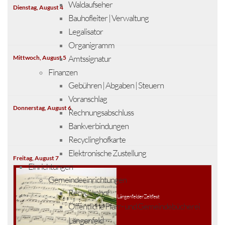
Waldaufseher
Dienstag,
August
4
Bauhofleiter | Verwaltung
Legalisator
Organigramm
Amtssignatur
Mittwoch,
August
5
Finanzen
Gebühren | Abgaben | Steuern
Voranschlag
Donnerstag,
August
6
Rechnungsabschluss
Bankverbindungen
Recyclinghofkarte
Elektronische Zustellung
Freitag,
August
7
Einrichtungen
Gemeindeeinrichtungen
Recyclinghof
Längenfelder Zeltfest
Öffentliche Pfarr- und Gemeindebücherei
Längenfeld