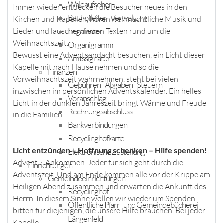
Waldaufseher
Immer wieder entdecken die Besucher neues in den
Bauhofleiter | Verwaltung
Kirchen und Kapellen, hören weihnachtliche Musik und
Legalisator
Lieder und lauschen neuen Texten rund um die
Weihnachtszeit.
Organigramm
Bewusst eine Adventsandacht besuchen, ein Licht dieser
Amtssignatur
Kapelle mit nach Hause nehmen und so die
Finanzen
Vorweihnachtszeit wahrnehmen, steht bei vielen
Gebühren | Abgaben | Steuern
inzwischen im persönlichen Adventskalender. Ein helles
Voranschlag
Licht in der dunklen Jahreszeit bringt Wärme und Freude
Rechnungsabschluss
in die Familien.
Bankverbindungen
Recyclinghofkarte
Licht entzünden – Hoffnung schenken – Hilfe spenden!
Elektronische Zustellung
Advent – Ankommen. Jeder für sich geht durch die
Einrichtungen
Adventszeit. Und am Ende kommen alle vor der Krippe am
Gemeindeeinrichtungen
Heiligen Abend zusammen und erwarten die Ankunft des
Recyclinghof
Herrn. In diesem Sinne wollen wir wieder um Spenden
Öffentliche Pfarr- und Gemeindebücherei
bitten für diejenigen, die unsere Hilfe brauchen. Bei jeder
Längenfeld
Kapelle