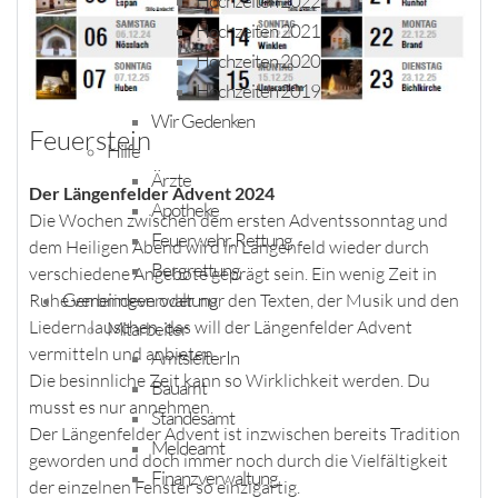
Hochzeiten 2022
Hochzeiten 2021
Hochzeiten 2020
Hochzeiten 2019
Wir Gedenken
Feuerstein
Hilfe
Ärzte
Der Längenfelder Advent 2024
Apotheke
Die Wochen zwischen dem ersten Adventssonntag und
Feuerwehr, Rettung
dem Heiligen Abend wird in Längenfeld wieder durch
Bergrettung
verschiedene Angebote geprägt sein. Ein wenig Zeit in
Gemeindeverwaltung
Ruhe verbringen oder nur den Texten, der Musik und den
Liedern lauschen, das will der Längenfelder Advent
Mitarbeiter
vermitteln und anbieten.
AmtsleiterIn
Die besinnliche Zeit kann so Wirklichkeit werden. Du
Bauamt
musst es nur annehmen.
Standesamt
Der Längenfelder Advent ist inzwischen bereits Tradition
Meldeamt
geworden und doch immer noch durch die Vielfältigkeit
Finanzverwaltung
der einzelnen Fenster so einzigartig.