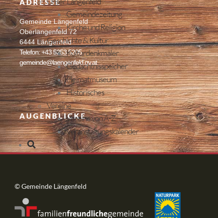
Unser Längenfeld
ADRESSE
Gemeindezeitung
Gemeinde Längenfeld
Kirche und Religion
Oberlängenfeld 72
Geschichte & Kultur
6444 Längenfeld
Kulturdenkmäler
Telefon: +43 5253 5205
gemeinde@laengenfeld.gv.at
Gedächtnisspeicher
Heimatmuseum
Historisches
Vereine
AUGENBLICKE
Vereine von A-Z
Veranstaltungskalender
© Gemeinde Längenfeld