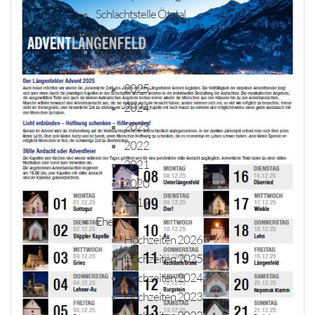
Schlachtstelle Ötztal
Standesfälle
Geburten
2026
2025
2024
2023
2022
2021
2020
2019
Ehe
Hochzeiten 2026
Hochzeiten 2025
Hochzeiten 2024
Hochzeiten 2023