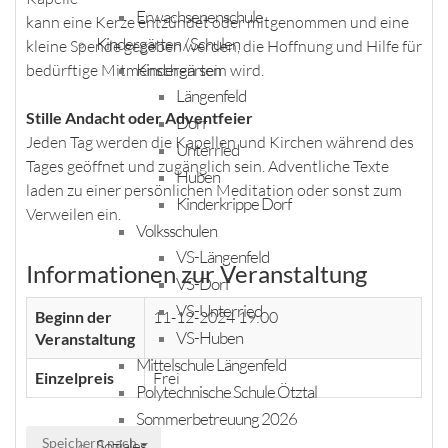
Erwachsenenschule
kann eine Kerze entzündet oder mitgenommen und eine
Kindergärten / Schulen
kleine Spende gegeben werden, die Hoffnung und Hilfe für
Kindergärten
bedürftige Mitmenschen sein wird.
Längenfeld
Stille Andacht oder Adventfeier
Dorf
Jeden Tag werden die Kapellen und Kirchen während des
Unterried
Tages geöffnet und zugänglich sein. Adventliche Texte
Huben
laden zu einer persönlichen Meditation oder sonst zum
Kinderkrippe Dorf
Verweilen ein.
Volksschulen
VS-Längenfeld
Informationen zur Veranstaltung
VS-Dorf
VS-Unterried
Beginn der
11-12-2024 19:00
VS-Huben
Veranstaltung
Mittelschule Längenfeld
Einzelpreis
Frei
Polytechnische Schule Ötztal
Sommerbetreuung 2026
Speichern nach
Soziales