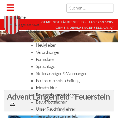
Home
GEMEINDE LÄNGENFELD -
+43 5253 5205
Bürgerservice
GEMEINDE@LAENGENFELD.GV.AT
Aktuelles
Amtstafel
Neuigkeiten
Verordnungen
Formulare
Sprechtage
Stellenanzeigen & Wohnungen
Parkraumbewirtschaftung
Infrastruktur
Advent Längenfeld - Feuerstein
Raumordnungskonzept
Bauverbotsflächen
Unser Rauchfangkehrer
Tierarztpraxis Längenfeld