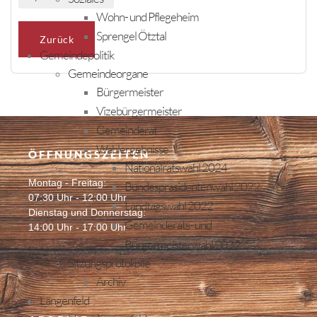
Wohn- und Pflegeheim
Sprengel Ötztal
Zurück
Gemeindepolitik
Gemeindeorgane
Bürgermeister
Vizebürgermeister
Gemeinderat
Wahlergebnisse
ÖFFNUNGSZEITEN
Nationalratswahl 2024
Montag - Freitag:
Bundespräsidentenwahl 2022
07:30 Uhr - 12:00 Uhr
Landtagswahl 2022
Dienstag und Donnerstag:
Gemeinderats- und
14:00 Uhr - 17:00 Uhr
Bürgermeisterwahl 2022
Sitzungsprotokolle
Archiv
Längenfeld