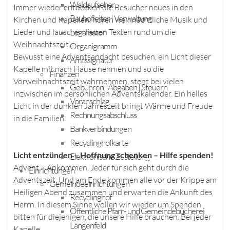
Waldaufseher
Immer wieder entdecken die Besucher neues in den
Bauhofleiter | Verwaltung
Kirchen und Kapellen, hören weihnachtliche Musik und
Legalisator
Lieder und lauschen neuen Texten rund um die
Weihnachtszeit.
Organigramm
Bewusst eine Adventsandacht besuchen, ein Licht dieser
Amtssignatur
Kapelle mit nach Hause nehmen und so die
Finanzen
Vorweihnachtszeit wahrnehmen, steht bei vielen
Gebühren | Abgaben | Steuern
inzwischen im persönlichen Adventskalender. Ein helles
Voranschlag
Licht in der dunklen Jahreszeit bringt Wärme und Freude
Rechnungsabschluss
in die Familien.
Bankverbindungen
Recyclinghofkarte
Licht entzünden – Hoffnung schenken – Hilfe spenden!
Elektronische Zustellung
Advent – Ankommen. Jeder für sich geht durch die
Einrichtungen
Adventszeit. Und am Ende kommen alle vor der Krippe am
Gemeindeeinrichtungen
Heiligen Abend zusammen und erwarten die Ankunft des
Recyclinghof
Herrn. In diesem Sinne wollen wir wieder um Spenden
Öffentliche Pfarr- und Gemeindebücherei
bitten für diejenigen, die unsere Hilfe brauchen. Bei jeder
Längenfeld
Kapelle