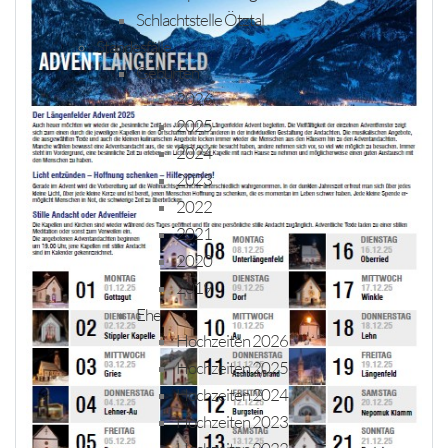
Schlachtstelle Ötztal
Standesfälle
Geburten
2026
2025
2024
2023
2022
2021
2020
2019
Ehe
Hochzeiten 2026
Hochzeiten 2025
Hochzeiten 2024
Hochzeiten 2023