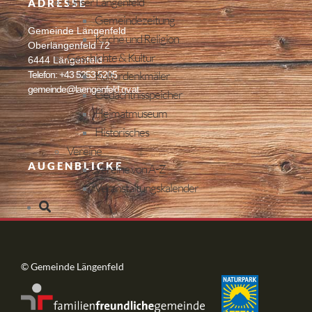
Unser Längenfeld
ADRESSE
Gemeindezeitung
Gemeinde Längenfeld
Kirche und Religion
Oberlängenfeld 72
Geschichte & Kultur
6444 Längenfeld
Kulturdenkmäler
Telefon: +43 5253 5205
gemeinde@laengenfeld.gv.at
Gedächtnisspeicher
Heimatmuseum
Historisches
Vereine
AUGENBLICKE
Vereine von A-Z
Veranstaltungskalender
© Gemeinde Längenfeld