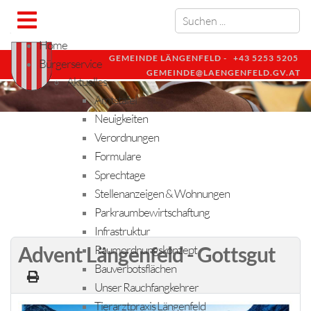
Home
GEMEINDE LÄNGENFELD -
+43 5253 5205
Bürgerservice
GEMEINDE@LAENGENFELD.GV.AT
Aktuelles
Amtstafel
Neuigkeiten
Verordnungen
Formulare
Sprechtage
Stellenanzeigen & Wohnungen
Parkraumbewirtschaftung
Infrastruktur
Advent Längenfeld - Gottsgut
Raumordnungskonzept
Bauverbotsflächen
Unser Rauchfangkehrer
Tierarztpraxis Längenfeld