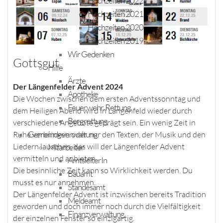
Hochzeiten 2022
Hochzeiten 2021
Hochzeiten 2020
Hochzeiten 2019
Wir Gedenken
Gottsgut
Hilfe
Ärzte
Der Längenfelder Advent 2024
Apotheke
Die Wochen zwischen dem ersten Adventssonntag und
Feuerwehr, Rettung
dem Heiligen Abend wird in Längenfeld wieder durch
Bergrettung
verschiedene Angebote geprägt sein. Ein wenig Zeit in
Gemeindeverwaltung
Ruhe verbringen oder nur den Texten, der Musik und den
Liedern lauschen, das will der Längenfelder Advent
Mitarbeiter
vermitteln und anbieten.
AmtsleiterIn
Die besinnliche Zeit kann so Wirklichkeit werden. Du
Bauamt
musst es nur annehmen.
Standesamt
Der Längenfelder Advent ist inzwischen bereits Tradition
Meldeamt
geworden und doch immer noch durch die Vielfältigkeit
Finanzverwaltung
der einzelnen Fenster so einzigartig.