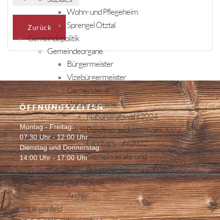
Wohn- und Pflegeheim
Sprengel Ötztal
Zurück
Gemeindepolitik
Gemeindeorgane
Bürgermeister
Vizebürgermeister
Gemeinderat
Wahlergebnisse
ÖFFNUNGSZEITEN
Nationalratswahl 2024
Montag - Freitag:
Bundespräsidentenwahl 2022
07:30 Uhr - 12:00 Uhr
Landtagswahl 2022
Dienstag und Donnerstag:
Gemeinderats- und
14:00 Uhr - 17:00 Uhr
Bürgermeisterwahl 2022
Sitzungsprotokolle
Archiv
Längenfeld