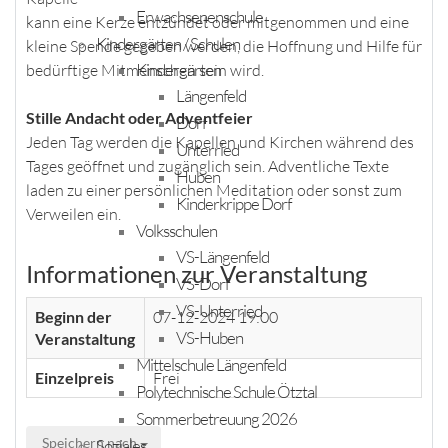
Erwachsenenschule
kann eine Kerze entzündet oder mitgenommen und eine
Kindergärten / Schulen
kleine Spende gegeben werden, die Hoffnung und Hilfe für
Kindergärten
bedürftige Mitmenschen sein wird.
Längenfeld
Stille Andacht oder Adventfeier
Dorf
Jeden Tag werden die Kapellen und Kirchen während des
Unterried
Tages geöffnet und zugänglich sein. Adventliche Texte
Huben
laden zu einer persönlichen Meditation oder sonst zum
Kinderkrippe Dorf
Verweilen ein.
Volksschulen
VS-Längenfeld
Informationen zur Veranstaltung
VS-Dorf
VS-Unterried
Beginn der
07-12-2024 19:00
VS-Huben
Veranstaltung
Mittelschule Längenfeld
Einzelpreis
Frei
Polytechnische Schule Ötztal
Sommerbetreuung 2026
Speichern nach
Soziales