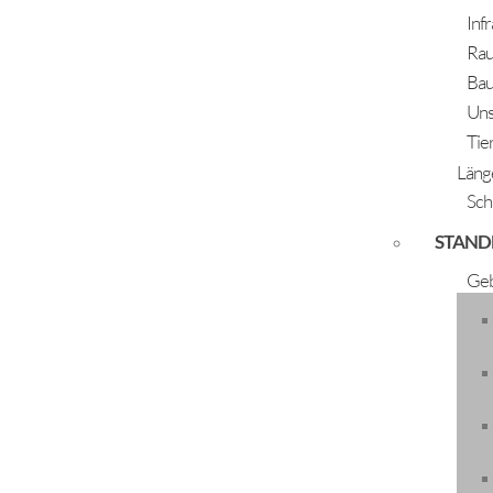
Inf
Rau
Bau
Uns
Tie
Läng
Sch
STAND
Advent Längenfeld - Gott
Geb