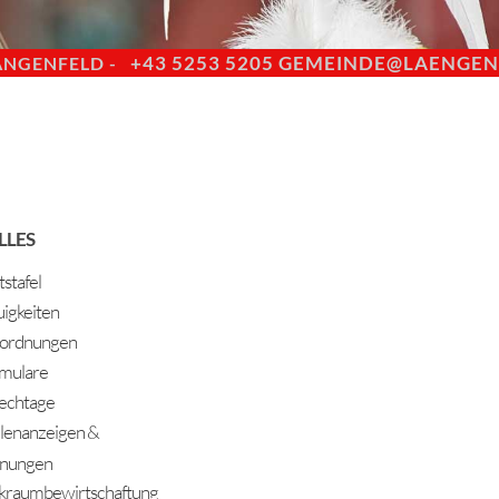
+43 5253 5205
GEMEINDE@LAENGENF
ÄNGENFELD -
LLES
stafel
igkeiten
ordnungen
mulare
echtage
llenanzeigen &
nungen
kraumbewirtschaftung