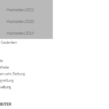
Hochzeiten 2021
Hochzeiten 2020
und dem Heiligen Abend wird in Längenfeld wieder durch verschi
nd den Liedern lauschen, das will der Längenfelder Advent vermit
Hochzeiten 2019
n. Du musst es nur annehmen.
radition geworden und doch immer noch durch die Vielfältigkeit der
 Gedenken
en Kirchen und Kapellen, hören weihnachtliche Musik und Lieder
t dieser Kapelle mit nach Hause nehmen und so die Vorweihnachts
te
n der dunklen Jahreszeit bringt Wärme und Freude in die Familien.
theke
erwehr, Rettung
spenden!
grettung
ie Adventszeit. Und am Ende kommen alle vor der Krippe am Hei
altung
penden bitten für diejenigen, die unsere Hilfe brauchen. Bei jeder
 eine kleine Spende gegeben werden, die Hoffnung und Hilfe für
BEITER