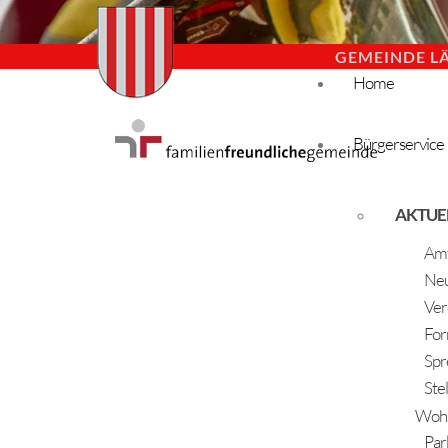
GEMEINDE L
Home
Bürgerservice
AKTUE
Amt
Neu
Ver
For
Spr
Ste
Woh
Par