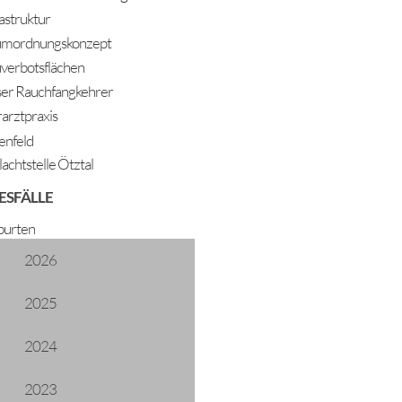
rastruktur
mordnungskonzept
verbotsflächen
er Rauchfangkehrer
rarztpraxis
enfeld
lachtstelle Ötztal
ESFÄLLE
sgut
urten
2026
2025
2024
2023