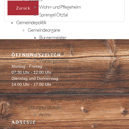
Wohn- und Pflegeheim
Zurück
Sprengel Ötztal
Gemeindepolitik
Gemeindeorgane
Bürgermeister
Vizebürgermeister
Gemeinderat
ÖFFNUNGSZEITEN
Wahlergebnisse
Montag - Freitag:
Nationalratswahl 2024
07:30 Uhr - 12:00 Uhr
Bundespräsidentenwahl 2022
Dienstag und Donnerstag:
Landtagswahl 2022
14:00 Uhr - 17:00 Uhr
Gemeinderats- und
Bürgermeisterwahl 2022
Sitzungsprotokolle
Archiv
Längenfeld
ADRESSE