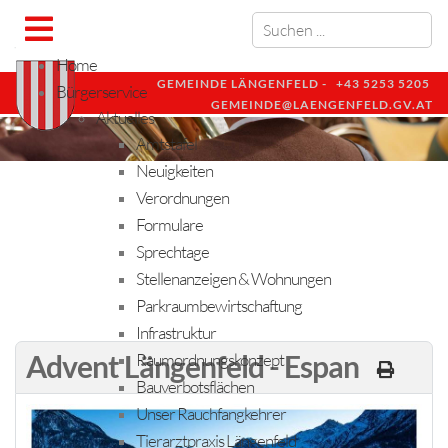
Home
GEMEINDE LÄNGENFELD -
+43 5253 5205
Bürgerservice
GEMEINDE@LAENGENFELD.GV.AT
Aktuelles
Amtstafel
Neuigkeiten
Verordnungen
Formulare
Sprechtage
Stellenanzeigen & Wohnungen
Parkraumbewirtschaftung
Infrastruktur
Advent Längenfeld - Espan
Raumordnungskonzept
Bauverbotsflächen
Unser Rauchfangkehrer
Tierarztpraxis Längenfeld