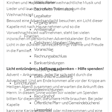
Waldaufseher
Kirchen und Kapellen, hören weihnachtliche Musik und
Lieder und lauschen neuen Texten rund um die
Bauhofleiter | Verwaltung
Weihnachtszeit.
Legalisator
Bewusst eine Adventsandacht besuchen, ein Licht dieser
Organigramm
Kapelle mit nach Hause nehmen und so die
Amtssignatur
Vorweihnachtszeit wahrnehmen, steht bei vielen
Finanzen
inzwischen im persönlichen Adventskalender. Ein helles
Gebühren | Abgaben | Steuern
Licht in der dunklen Jahreszeit bringt Wärme und Freude
Voranschlag
in die Familien.
Rechnungsabschluss
Bankverbindungen
Licht entzünden – Hoffnung schenken – Hilfe spenden!
Recyclinghofkarte
Advent – Ankommen. Jeder für sich geht durch die
Elektronische Zustellung
Adventszeit. Und am Ende kommen alle vor der Krippe am
Einrichtungen
Heiligen Abend zusammen und erwarten die Ankunft des
Gemeindeeinrichtungen
Herrn. In diesem Sinne wollen wir wieder um Spenden
Recyclinghof
bitten für diejenigen, die unsere Hilfe brauchen. Bei jeder
Öffentliche Pfarr- und Gemeindebücherei
Kapelle
Längenfeld
kann eine Kerze entzündet oder mitgenommen und eine