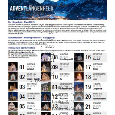
Schlachtstelle Ötztal
Standesfälle
Geburten
2026
2025
2024
2023
2022
2021
2020
2019
Ehe
Hochzeiten 2026
Hochzeiten 2025
Hochzeiten 2024
Hochzeiten 2023