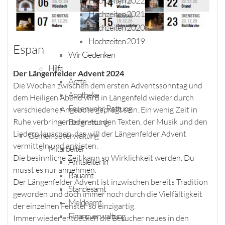
Hochzeiten 2022
Hochzeiten 2021
Hochzeiten 2020
Hochzeiten 2019
Espan
Wir Gedenken
Hilfe
Der Längenfelder Advent 2024
Ärzte
Die Wochen zwischen dem ersten Adventssonntag und
Apotheke
dem Heiligen Abend wird in Längenfeld wieder durch
Feuerwehr, Rettung
verschiedene Angebote geprägt sein. Ein wenig Zeit in
Bergrettung
Ruhe verbringen oder nur den Texten, der Musik und den
Liedern lauschen, das will der Längenfelder Advent
Gemeindeverwaltung
vermitteln und anbieten.
Mitarbeiter
Die besinnliche Zeit kann so Wirklichkeit werden. Du
AmtsleiterIn
musst es nur annehmen.
Bauamt
Der Längenfelder Advent ist inzwischen bereits Tradition
Standesamt
geworden und doch immer noch durch die Vielfältigkeit
Meldeamt
der einzelnen Fenster so einzigartig.
Finanzverwaltung
Immer wieder entdecken die Besucher neues in den