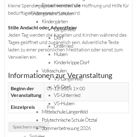
Erwachsenenschule
kleine Spende gegeben werden, die Hoffnung und Hilfe für
bedürftige Mitmenschen sein wird.
Kindergärten / Schulen
Kindergärten
Stille Andacht oder Adventfeier
Längenfeld
Jeden Tag werden die Kapellen und Kirchen während des
Dorf
Tages geöffnet und zugänglich sein. Adventliche Texte
Unterried
laden zu einer persönlichen Meditation oder sonst zum
Huben
Verweilen ein.
Kinderkrippe Dorf
Volksschulen
Informationen zur Veranstaltung
VS-Längenfeld
VS-Dorf
Beginn der
05-12-2024 19:00
VS-Unterried
Veranstaltung
VS-Huben
Einzelpreis
Frei
Mittelschule Längenfeld
Polytechnische Schule Ötztal
Speichern nach
Sommerbetreuung 2026
Soziales