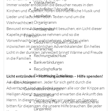
Waldaufseher
Immer wieder entdecken die Besucher neues in den
Bauhofleiter | Verwaltung
Kirchen und Kapellen, hören weihnachtliche Musik und
Legalisator
Lieder und lauschen neuen Texten rund um die
Organigramm
Weihnachtszeit.
Bewusst eine Adventsandacht besuchen, ein Licht dieser
Amtssignatur
Kapelle mit nach Hause nehmen und so die
Finanzen
Vorweihnachtszeit wahrnehmen, steht bei vielen
Gebühren | Abgaben | Steuern
inzwischen im persönlichen Adventskalender. Ein helles
Voranschlag
Licht in der dunklen Jahreszeit bringt Wärme und Freude
Rechnungsabschluss
in die Familien.
Bankverbindungen
Recyclinghofkarte
Elektronische Zustellung
Licht entzünden – Hoffnung schenken – Hilfe spenden!
Einrichtungen
Advent – Ankommen. Jeder für sich geht durch die
Adventszeit. Und am Ende kommen alle vor der Krippe am
Gemeindeeinrichtungen
Heiligen Abend zusammen und erwarten die Ankunft des
Recyclinghof
Herrn. In diesem Sinne wollen wir wieder um Spenden
Öffentliche Pfarr- und Gemeindebücherei
bitten für diejenigen, die unsere Hilfe brauchen. Bei jeder
Längenfeld