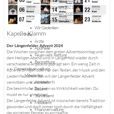
Hochzeiten 2022
Hochzeiten 2021
Hochzeiten 2020
Hochzeiten 2019
Wir Gedenken
Kapelle Klamm
Hilfe
Ärzte
Der Längenfelder Advent 2024
Apotheke
Die Wochen zwischen dem ersten Adventssonntag und
Feuerwehr, Rettung
dem Heiligen Abend wird in Längenfeld wieder durch
Bergrettung
verschiedene Angebote geprägt sein. Ein wenig Zeit in
Gemeindeverwaltung
Ruhe verbringen oder nur den Texten, der Musik und den
Mitarbeiter
Liedern lauschen, das will der Längenfelder Advent
AmtsleiterIn
vermitteln und anbieten.
Die besinnliche Zeit kann so Wirklichkeit werden. Du
Bauamt
musst es nur annehmen.
Standesamt
Der Längenfelder Advent ist inzwischen bereits Tradition
Meldeamt
geworden und doch immer noch durch die Vielfältigkeit
Finanzverwaltung
der einzelnen Fenster so einzigartig.