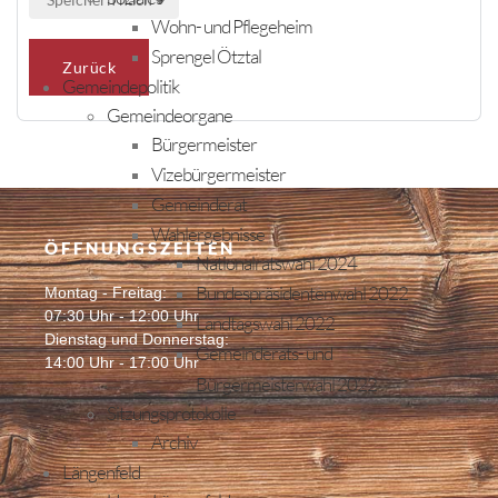
Wohn- und Pflegeheim
Sprengel Ötztal
Zurück
Gemeindepolitik
Gemeindeorgane
Bürgermeister
Vizebürgermeister
Gemeinderat
Wahlergebnisse
ÖFFNUNGSZEITEN
Nationalratswahl 2024
Bundespräsidentenwahl 2022
Montag - Freitag:
07:30 Uhr - 12:00 Uhr
Landtagswahl 2022
Dienstag und Donnerstag:
Gemeinderats- und
14:00 Uhr - 17:00 Uhr
Bürgermeisterwahl 2022
Sitzungsprotokolle
Archiv
Längenfeld