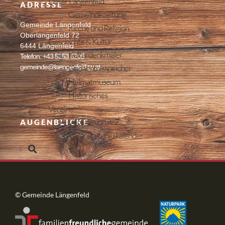
Unser Längenfeld
ADRESSE
Gemeindezeitung
Gemeinde Längenfeld
Kirche und Religion
Oberlängenfeld 72
Geschichte & Kultur
6444 Längenfeld
Kulturdenkmäler
Telefon: +43 5253 5205
Gedächtnisspeicher
gemeinde@laengenfeld.gv.at
Heimatmuseum
Historisches
Vereine
Vereine von A-Z
AUGENBLICKE
Veranstaltungskalender
© Gemeinde Längenfeld