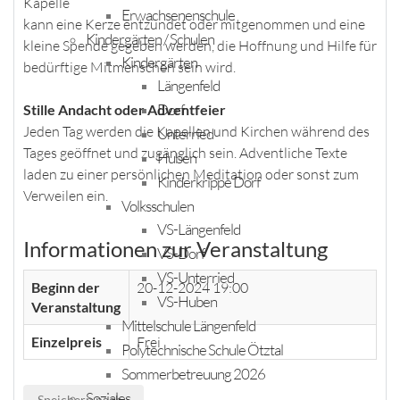
Kapelle
Erwachsenenschule
kann eine Kerze entzündet oder mitgenommen und eine
Kindergärten / Schulen
kleine Spende gegeben werden, die Hoffnung und Hilfe für
Kindergärten
bedürftige Mitmenschen sein wird.
Längenfeld
Dorf
Stille Andacht oder Adventfeier
Jeden Tag werden die Kapellen und Kirchen während des
Unterried
Tages geöffnet und zugänglich sein. Adventliche Texte
Huben
laden zu einer persönlichen Meditation oder sonst zum
Kinderkrippe Dorf
Verweilen ein.
Volksschulen
VS-Längenfeld
Informationen zur Veranstaltung
VS-Dorf
VS-Unterried
Beginn der
20-12-2024 19:00
VS-Huben
Veranstaltung
Mittelschule Längenfeld
Einzelpreis
Frei
Polytechnische Schule Ötztal
Sommerbetreuung 2026
Soziales
Speichern nach