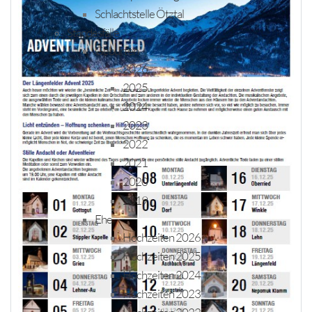
Schlachtstelle Ötztal
Standesfälle
Geburten
2026
2025
2024
2023
2022
2021
2020
2019
Ehe
Hochzeiten 2026
Hochzeiten 2025
Hochzeiten 2024
Hochzeiten 2023