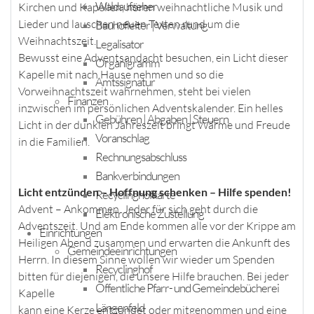
Waldaufseher
Kirchen und Kapellen, hören weihnachtliche Musik und
Lieder und lauschen neuen Texten rund um die
Bauhofleiter | Verwaltung
Weihnachtszeit.
Legalisator
Bewusst eine Adventsandacht besuchen, ein Licht dieser
Organigramm
Kapelle mit nach Hause nehmen und so die
Amtssignatur
Vorweihnachtszeit wahrnehmen, steht bei vielen
Finanzen
inzwischen im persönlichen Adventskalender. Ein helles
Gebühren | Abgaben | Steuern
Licht in der dunklen Jahreszeit bringt Wärme und Freude
Voranschlag
in die Familien.
Rechnungsabschluss
Bankverbindungen
Licht entzünden – Hoffnung schenken – Hilfe spenden!
Recyclinghofkarte
Advent – Ankommen. Jeder für sich geht durch die
Elektronische Zustellung
Adventszeit. Und am Ende kommen alle vor der Krippe am
Einrichtungen
Heiligen Abend zusammen und erwarten die Ankunft des
Gemeindeeinrichtungen
Herrn. In diesem Sinne wollen wir wieder um Spenden
Recyclinghof
bitten für diejenigen, die unsere Hilfe brauchen. Bei jeder
Öffentliche Pfarr- und Gemeindebücherei
Kapelle
Längenfeld
kann eine Kerze entzündet oder mitgenommen und eine