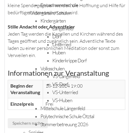
Erwachsenenschule
kleine Spende gegeben werden, die Hoffnung und Hilfe für
bedürftige Mitmenschen sein wird.
Kindergärten / Schulen
Kindergärten
Stille Andacht oder Adventfeier
Längenfeld
Jeden Tag werden die Kapellen und Kirchen während des
Dorf
Tages geöffnet und zugänglich sein. Adventliche Texte
Unterried
laden zu einer persönlichen Meditation oder sonst zum
Huben
Verweilen ein.
Kinderkrippe Dorf
Volksschulen
Informationen zur Veranstaltung
VS-Längenfeld
VS-Dorf
Beginn der
18-12-2024 19:00
VS-Unterried
Veranstaltung
VS-Huben
Einzelpreis
Frei
Mittelschule Längenfeld
Polytechnische Schule Ötztal
Speichern nach
Sommerbetreuung 2026
Soziales