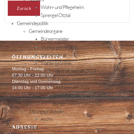
Wohn- und Pflegeheim
Zurück
Sprengel Ötztal
Gemeindepolitik
Gemeindeorgane
Bürgermeister
Vizebürgermeister
Gemeinderat
ÖFFNUNGSZEITEN
Wahlergebnisse
Montag - Freitag:
Nationalratswahl 2024
07:30 Uhr - 12:00 Uhr
Bundespräsidentenwahl 2022
Dienstag und Donnerstag:
Landtagswahl 2022
14:00 Uhr - 17:00 Uhr
Gemeinderats- und
Bürgermeisterwahl 2022
Sitzungsprotokolle
Archiv
Längenfeld
ADRESSE