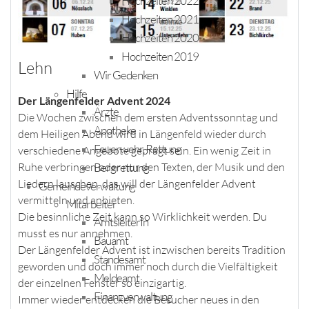
Hochzeiten 2022
Hochzeiten 2021
Hochzeiten 2020
Hochzeiten 2019
Lehn
Wir Gedenken
Hilfe
Der Längenfelder Advent 2024
Ärzte
Die Wochen zwischen dem ersten Adventssonntag und
Apotheke
dem Heiligen Abend wird in Längenfeld wieder durch
Feuerwehr, Rettung
verschiedene Angebote geprägt sein. Ein wenig Zeit in
Bergrettung
Ruhe verbringen oder nur den Texten, der Musik und den
Liedern lauschen, das will der Längenfelder Advent
Gemeindeverwaltung
vermitteln und anbieten.
Mitarbeiter
Die besinnliche Zeit kann so Wirklichkeit werden. Du
AmtsleiterIn
musst es nur annehmen.
Bauamt
Der Längenfelder Advent ist inzwischen bereits Tradition
Standesamt
geworden und doch immer noch durch die Vielfältigkeit
Meldeamt
der einzelnen Fenster so einzigartig.
Finanzverwaltung
Immer wieder entdecken die Besucher neues in den