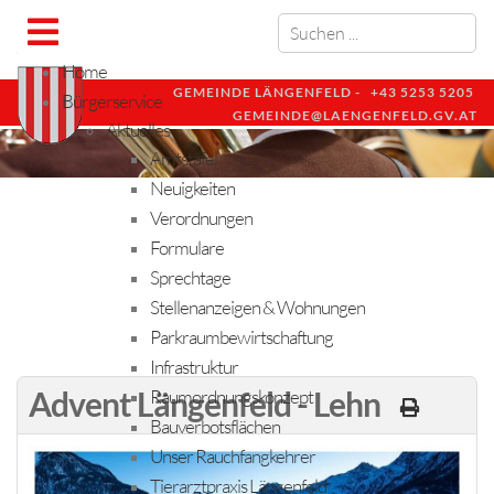
Home
GEMEINDE LÄNGENFELD -
+43 5253 5205
Bürgerservice
GEMEINDE@LAENGENFELD.GV.AT
Aktuelles
Amtstafel
Neuigkeiten
Verordnungen
Formulare
Sprechtage
Stellenanzeigen & Wohnungen
Parkraumbewirtschaftung
Infrastruktur
Advent Längenfeld - Lehn
Raumordnungskonzept
Bauverbotsflächen
Unser Rauchfangkehrer
Tierarztpraxis Längenfeld