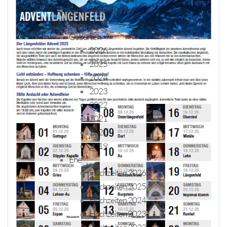
Schlachtstelle Ötztal
Standesfälle
Geburten
2026
2025
2024
2023
2022
2021
2020
2019
Ehe
Hochzeiten 2026
Hochzeiten 2025
Hochzeiten 2024
Hochzeiten 2023