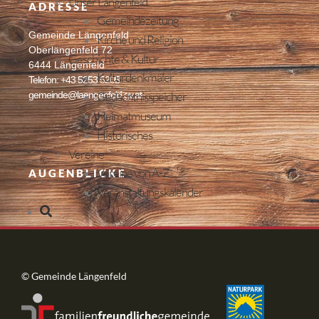
Unser Längenfeld
ADRESSE
Gemeindezeitung
Gemeinde Längenfeld
Kirche und Religion
Oberlängenfeld 72
Geschichte & Kultur
6444 Längenfeld
Kulturdenkmäler
Telefon: +43 5253 5205
Gedächtnisspeicher
gemeinde@laengenfeld.gv.at
Heimatmuseum
Historisches
Vereine
Vereine von A-Z
AUGENBLICKE
Veranstaltungskalender
© Gemeinde Längenfeld