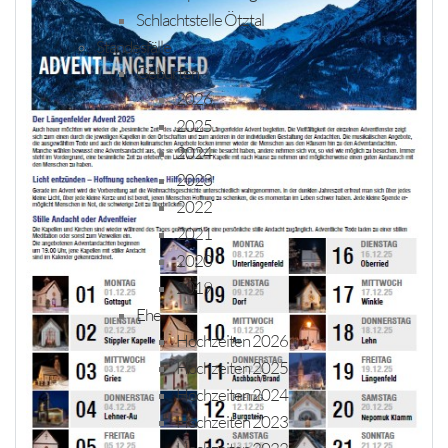
Schlachtstelle Ötztal
Standesfälle
Geburten
2026
2025
2024
2023
2022
2021
2020
2019
Ehe
Hochzeiten 2026
Hochzeiten 2025
Hochzeiten 2024
Hochzeiten 2023