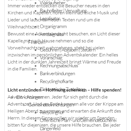
Waldaufseher
Immer wieder entdecken die Besucher neues in den
Bauhofleiter | Verwaltung
Kirchen und Kapellen, hören weihnachtliche Musik und
Legalisator
Lieder und lauschen neuen Texten rund um die
Organigramm
Weihnachtszeit.
Bewusst eine Adventsandacht besuchen, ein Licht dieser
Amtssignatur
Kapelle mit nach Hause nehmen und so die
Finanzen
Vorweihnachtszeit wahrnehmen, steht bei vielen
Gebühren | Abgaben | Steuern
inzwischen im persönlichen Adventskalender. Ein helles
Voranschlag
Licht in der dunklen Jahreszeit bringt Wärme und Freude
Rechnungsabschluss
in die Familien.
Bankverbindungen
Recyclinghofkarte
Elektronische Zustellung
Licht entzünden – Hoffnung schenken – Hilfe spenden!
Einrichtungen
Advent – Ankommen. Jeder für sich geht durch die
Adventszeit. Und am Ende kommen alle vor der Krippe am
Gemeindeeinrichtungen
Heiligen Abend zusammen und erwarten die Ankunft des
Recyclinghof
Herrn. In diesem Sinne wollen wir wieder um Spenden
Öffentliche Pfarr- und Gemeindebücherei
bitten für diejenigen, die unsere Hilfe brauchen. Bei jeder
Längenfeld