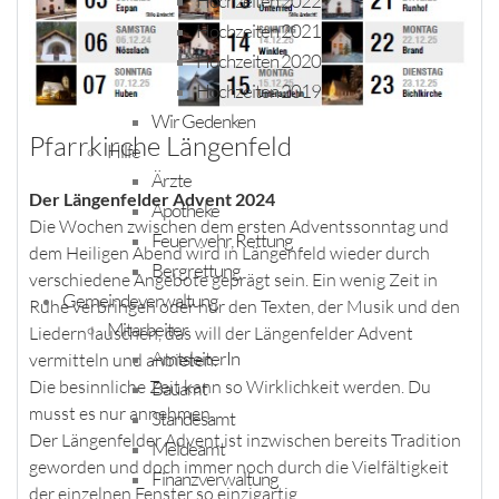
Hochzeiten 2022
Hochzeiten 2021
Hochzeiten 2020
Hochzeiten 2019
Wir Gedenken
Pfarrkirche Längenfeld
Hilfe
Ärzte
Der Längenfelder Advent 2024
Apotheke
Die Wochen zwischen dem ersten Adventssonntag und
Feuerwehr, Rettung
dem Heiligen Abend wird in Längenfeld wieder durch
Bergrettung
verschiedene Angebote geprägt sein. Ein wenig Zeit in
Gemeindeverwaltung
Ruhe verbringen oder nur den Texten, der Musik und den
Mitarbeiter
Liedern lauschen, das will der Längenfelder Advent
AmtsleiterIn
vermitteln und anbieten.
Die besinnliche Zeit kann so Wirklichkeit werden. Du
Bauamt
musst es nur annehmen.
Standesamt
Der Längenfelder Advent ist inzwischen bereits Tradition
Meldeamt
geworden und doch immer noch durch die Vielfältigkeit
Finanzverwaltung
der einzelnen Fenster so einzigartig.