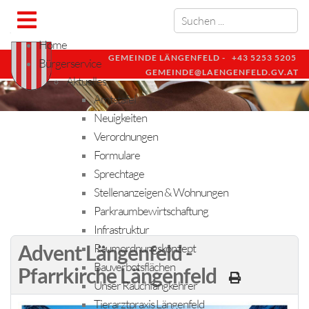
Home
GEMEINDE LÄNGENFELD -
+43 5253 5205
Bürgerservice
GEMEINDE@LAENGENFELD.GV.AT
Aktuelles
Amtstafel
Neuigkeiten
Verordnungen
Formulare
Sprechtage
Stellenanzeigen & Wohnungen
Parkraumbewirtschaftung
Infrastruktur
Advent Längenfeld -
Raumordnungskonzept
Bauverbotsflächen
Pfarrkirche Längenfeld
Unser Rauchfangkehrer
Tierarztpraxis Längenfeld