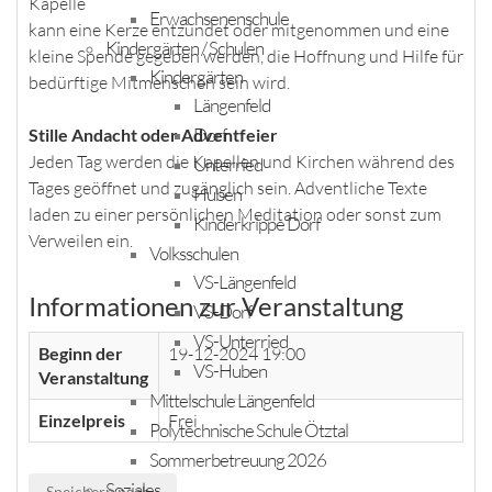
Kapelle
Erwachsenenschule
kann eine Kerze entzündet oder mitgenommen und eine
Kindergärten / Schulen
kleine Spende gegeben werden, die Hoffnung und Hilfe für
Kindergärten
bedürftige Mitmenschen sein wird.
Längenfeld
Dorf
Stille Andacht oder Adventfeier
Jeden Tag werden die Kapellen und Kirchen während des
Unterried
Tages geöffnet und zugänglich sein. Adventliche Texte
Huben
laden zu einer persönlichen Meditation oder sonst zum
Kinderkrippe Dorf
Verweilen ein.
Volksschulen
VS-Längenfeld
Informationen zur Veranstaltung
VS-Dorf
VS-Unterried
Beginn der
19-12-2024 19:00
VS-Huben
Veranstaltung
Mittelschule Längenfeld
Einzelpreis
Frei
Polytechnische Schule Ötztal
Sommerbetreuung 2026
Soziales
Speichern nach