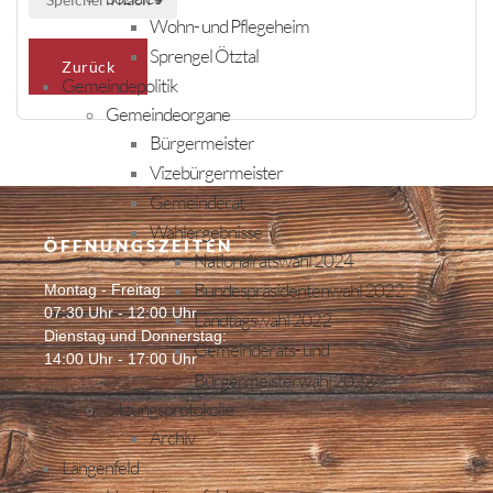
Wohn- und Pflegeheim
Sprengel Ötztal
Zurück
Gemeindepolitik
Gemeindeorgane
Bürgermeister
Vizebürgermeister
Gemeinderat
Wahlergebnisse
ÖFFNUNGSZEITEN
Nationalratswahl 2024
Bundespräsidentenwahl 2022
Montag - Freitag:
07:30 Uhr - 12:00 Uhr
Landtagswahl 2022
Dienstag und Donnerstag:
Gemeinderats- und
14:00 Uhr - 17:00 Uhr
Bürgermeisterwahl 2022
Sitzungsprotokolle
Archiv
Längenfeld