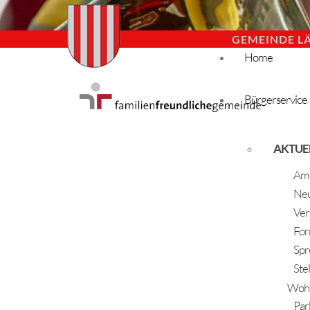
GEMEINDE L
Home
Bürgerservice
AKTUE
Amt
Neu
Ver
For
Spr
Ste
Woh
Par