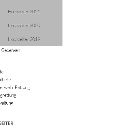
Hochzeiten 2021
Hochzeiten 2020
und dem Heiligen Abend wird in Längenfeld wieder durch verschi
nd den Liedern lauschen, das will der Längenfelder Advent vermit
Hochzeiten 2019
n. Du musst es nur annehmen.
radition geworden und doch immer noch durch die Vielfältigkeit der
 Gedenken
en Kirchen und Kapellen, hören weihnachtliche Musik und Lieder
t dieser Kapelle mit nach Hause nehmen und so die Vorweihnachts
te
n der dunklen Jahreszeit bringt Wärme und Freude in die Familien.
theke
erwehr, Rettung
spenden!
grettung
ie Adventszeit. Und am Ende kommen alle vor der Krippe am Hei
altung
penden bitten für diejenigen, die unsere Hilfe brauchen. Bei jeder
 eine kleine Spende gegeben werden, die Hoffnung und Hilfe für
BEITER