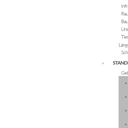
Inf
Rau
Bau
Uns
Tie
Läng
Sch
STAND
Advent Längenfeld - Wink
Geb