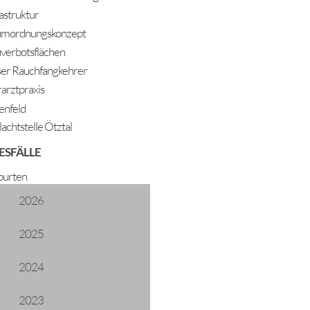
rastruktur
mordnungskonzept
verbotsflächen
er Rauchfangkehrer
rarztpraxis
enfeld
lachtstelle Ötztal
ESFÄLLE
le
urten
2026
2025
2024
2023