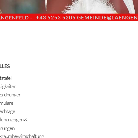
+43 5253 5205
GEMEINDE@LAENGENF
ÄNGENFELD -
LLES
stafel
igkeiten
ordnungen
mulare
echtage
llenanzeigen &
nungen
kraumbewirtschaftung