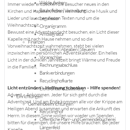
Waldaufseher
Immer wieder entdecken die Besucher neues in den
Bauhofleiter | Verwaltung
Kirchen und Kapellen, hören weihnachtliche Musik und
Legalisator
Lieder und lauschen neuen Texten rund um die
Weihnachtszeit.
Organigramm
Bewusst eine Adventsandacht besuchen, ein Licht dieser
Amtssignatur
Kapelle mit nach Hause nehmen und so die
Finanzen
Vorweihnachtszeit wahrnehmen, steht bei vielen
Gebühren | Abgaben | Steuern
inzwischen im persönlichen Adventskalender. Ein helles
Voranschlag
Licht in der dunklen Jahreszeit bringt Wärme und Freude
Rechnungsabschluss
in die Familien.
Bankverbindungen
Recyclinghofkarte
Licht entzünden – Hoffnung schenken – Hilfe spenden!
Elektronische Zustellung
Advent – Ankommen. Jeder für sich geht durch die
Einrichtungen
Adventszeit. Und am Ende kommen alle vor der Krippe am
Gemeindeeinrichtungen
Heiligen Abend zusammen und erwarten die Ankunft des
Recyclinghof
Herrn. In diesem Sinne wollen wir wieder um Spenden
Öffentliche Pfarr- und Gemeindebücherei
bitten für diejenigen, die unsere Hilfe brauchen. Bei jeder
Längenfeld
Kapelle