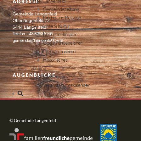
Unser Längenfeld
ADRESSE
Gemeindezeitung
Gemeinde Längenfeld
Kirche und Religion
Oberlängenfeld 72
Geschichte & Kultur
6444 Längenfeld
Kulturdenkmäler
Telefon: +43 5253 5205
gemeinde@laengenfeld.gv.at
Gedächtnisspeicher
Heimatmuseum
Historisches
Vereine
AUGENBLICKE
Vereine von A-Z
Veranstaltungskalender
© Gemeinde Längenfeld