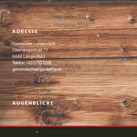
Hochzeiten 2022
Hochzeiten 2021
Hochzeiten 2020
Hochzeiten 2019
ADRESSE
Wir Gedenken
Hilfe
Gemeinde Längenfeld
Ärzte
Oberlängenfeld 72
6444 Längenfeld
Apotheke
Telefon: +43 5253 5205
Feuerwehr, Rettung
gemeinde@laengenfeld.gv.at
Bergrettung
Gemeindeverwaltung
Mitarbeiter
AmtsleiterIn
AUGENBLICKE
Bauamt
Standesamt
Meldeamt
Finanzverwaltung