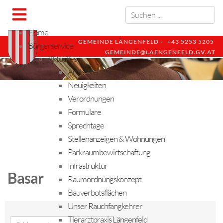
Home
GEMEINDE LÄNGENFELD -
+43 5253 5205
Bürgerservice
GEMEINDE@LAENGENFELD.GV.AT
Aktuelles
Amtstafel
Neuigkeiten
Verordnungen
Formulare
Sprechtage
Stellenanzeigen & Wohnungen
Parkraumbewirtschaftung
Infrastruktur
Basar
Raumordnungskonzept
Bauverbotsflächen
Unser Rauchfangkehrer
Tierarztpraxis Längenfeld