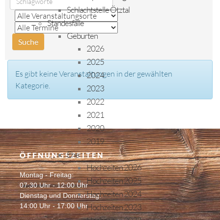
Schlachtstelle Ötztal
Standesfälle
Geburten
2026
2025
Es gibt keine Veranstaltungen in der gewählten
2024
Kategorie.
2023
2022
2021
2020
2019
Ehe
ÖFFNUNGSZEITEN
Hochzeiten 2026
Montag - Freitag:
Hochzeiten 2025
07:30 Uhr - 12:00 Uhr
Hochzeiten 2024
Dienstag und Donnerstag:
14:00 Uhr - 17:00 Uhr
Hochzeiten 2023