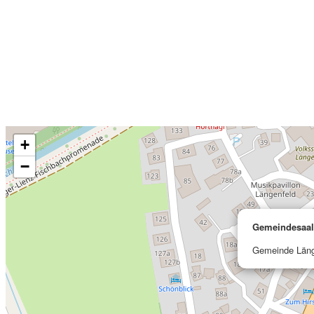
+
−
Gemeindesaal
Gemeinde Länge