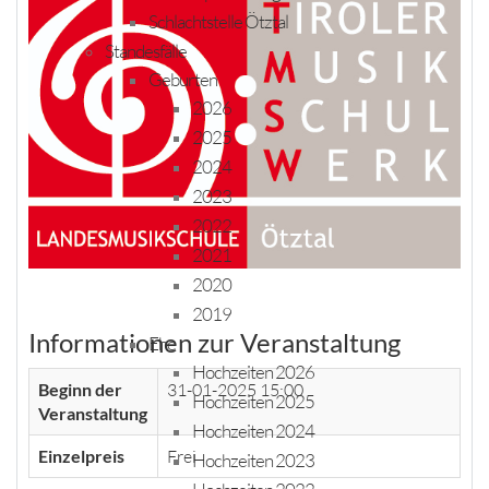
Schlachtstelle Ötztal
Standesfälle
Geburten
2026
2025
2024
2023
2022
2021
2020
2019
Informationen zur Veranstaltung
Ehe
Hochzeiten 2026
Beginn der
31-01-2025 15:00
Hochzeiten 2025
Veranstaltung
Hochzeiten 2024
Einzelpreis
Frei
Hochzeiten 2023