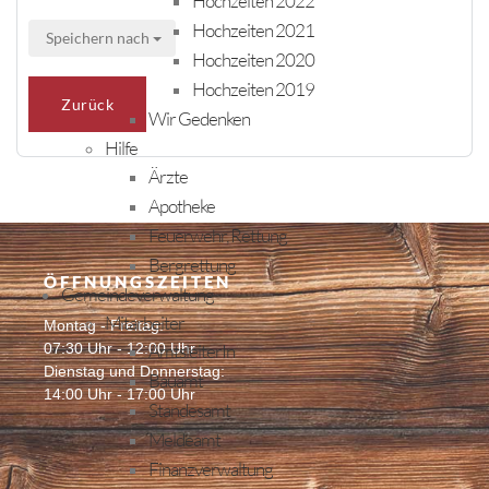
Hochzeiten 2022
Hochzeiten 2021
Speichern nach
Hochzeiten 2020
Hochzeiten 2019
Zurück
Wir Gedenken
Hilfe
Ärzte
Apotheke
Feuerwehr, Rettung
Bergrettung
ÖFFNUNGSZEITEN
Gemeindeverwaltung
Mitarbeiter
Montag - Freitag:
07:30 Uhr - 12:00 Uhr
AmtsleiterIn
Dienstag und Donnerstag:
Bauamt
14:00 Uhr - 17:00 Uhr
Standesamt
Meldeamt
Finanzverwaltung