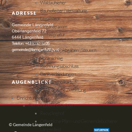
Waldaufseher
Bauhofleiter | Verwaltung
ADRESSE
Legalisator
Gemeinde Längenfeld
Organigramm
Oberlängenfeld 72
Amtssignatur
6444 Längenfeld
Finanzen
Telefon: +43 5253 5205
Gebühren | Abgaben | Steuern
gemeinde@laengenfeld.gv.at
Voranschlag
Rechnungsabschluss
Bankverbindungen
Recyclinghofkarte
AUGENBLICKE
Elektronische Zustellung
Einrichtungen
Gemeindeeinrichtungen
Recyclinghof
Öffentliche Pfarr- und Gemeindebücherei
© Gemeinde Längenfeld
Längenfeld