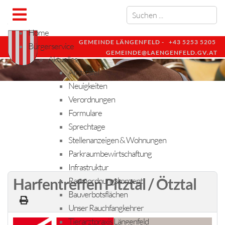
Home
GEMEINDE LÄNGENFELD -
+43 5253 5205
Bürgerservice
GEMEINDE@LAENGENFELD.GV.AT
Aktuelles
Amtstafel
Neuigkeiten
Verordnungen
Formulare
Sprechtage
Stellenanzeigen & Wohnungen
Parkraumbewirtschaftung
Infrastruktur
Harfentreffen Pitztal / Ötztal
Raumordnungskonzept
Bauverbotsflächen
Unser Rauchfangkehrer
Tierarztpraxis Längenfeld