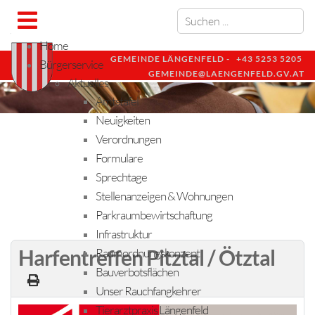
Home
GEMEINDE LÄNGENFELD -
+43 5253 5205
Bürgerservice
GEMEINDE@LAENGENFELD.GV.AT
Aktuelles
Amtstafel
Neuigkeiten
Verordnungen
Formulare
Sprechtage
Stellenanzeigen & Wohnungen
Parkraumbewirtschaftung
Infrastruktur
Harfentreffen Pitztal / Ötztal
Raumordnungskonzept
Bauverbotsflächen
Unser Rauchfangkehrer
Tierarztpraxis Längenfeld