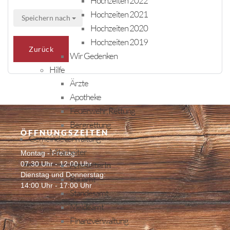
Hochzeiten 2022
Hochzeiten 2021
Speichern nach
Hochzeiten 2020
Hochzeiten 2019
Zurück
Wir Gedenken
Hilfe
Ärzte
Apotheke
Feuerwehr, Rettung
Bergrettung
ÖFFNUNGSZEITEN
Gemeindeverwaltung
Mitarbeiter
Montag - Freitag:
07:30 Uhr - 12:00 Uhr
AmtsleiterIn
Dienstag und Donnerstag:
Bauamt
14:00 Uhr - 17:00 Uhr
Standesamt
Meldeamt
Finanzverwaltung