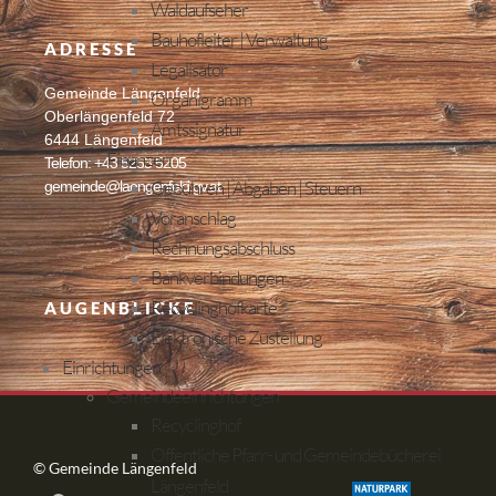
Waldaufseher
Bauhofleiter | Verwaltung
ADRESSE
Legalisator
Gemeinde Längenfeld
Organigramm
Oberlängenfeld 72
Amtssignatur
6444 Längenfeld
Finanzen
Telefon: +43 5253 5205
Gebühren | Abgaben | Steuern
gemeinde@laengenfeld.gv.at
Voranschlag
Rechnungsabschluss
Bankverbindungen
Recyclinghofkarte
AUGENBLICKE
Elektronische Zustellung
Einrichtungen
Gemeindeeinrichtungen
Recyclinghof
Öffentliche Pfarr- und Gemeindebücherei
© Gemeinde Längenfeld
Längenfeld