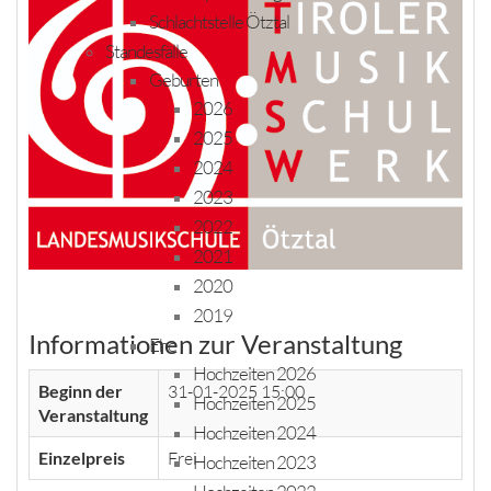
Schlachtstelle Ötztal
Standesfälle
Geburten
2026
2025
2024
2023
2022
2021
2020
2019
Informationen zur Veranstaltung
Ehe
Hochzeiten 2026
Beginn der
31-01-2025 15:00
Hochzeiten 2025
Veranstaltung
Hochzeiten 2024
Einzelpreis
Frei
Hochzeiten 2023