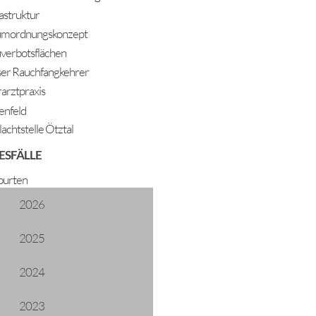
rastruktur
mordnungskonzept
verbotsflächen
er Rauchfangkehrer
rarztpraxis
enfeld
lachtstelle Ötztal
ESFÄLLE
klänge im Winter
urten
2026
2025
2024
2023