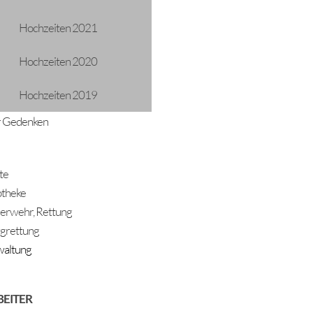
Hochzeiten 2021
Hochzeiten 2020
Hochzeiten 2019
 Gedenken
ADRESSE
Gemeinde Längenfeld
te
Oberlängenfeld 72
theke
6444 Längenfeld
erwehr, Rettung
Telefon: +43 5253 5205
gemeinde@laengenfeld.gv.at
grettung
altung
BEITER