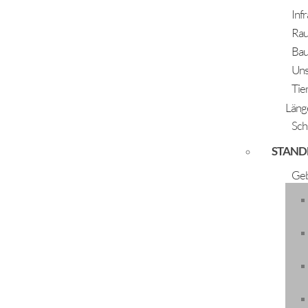
Inf
Rau
Bau
Uns
Tie
Läng
Sch
STAND
Kinderstimmen und Flöten
Geb