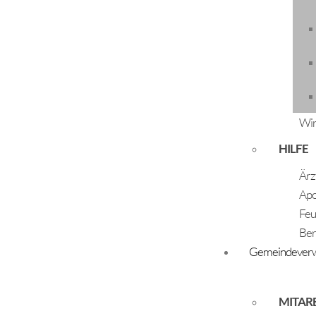
Speichern nach
Zurück
Wir
ÖFFNUNGSZEITEN
HILFE
Montag - Freitag:
Ärz
07:30 Uhr - 12:00 Uhr
Apo
Dienstag und Donnerstag:
Feu
14:00 Uhr - 17:00 Uhr
Ber
Gemeindeverw
MITAR