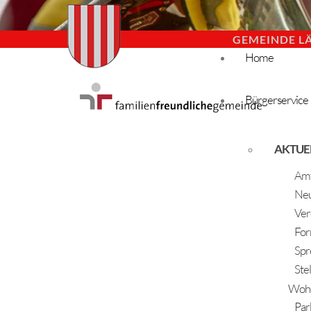
GEMEINDE L
Home
Bürgerservice
AKTUE
Amt
Neu
Ver
For
Spr
Ste
Woh
Par