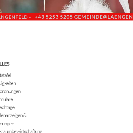
+43 5253 5205
GEMEINDE@LAENGENF
ÄNGENFELD -
LLES
stafel
igkeiten
ordnungen
mulare
echtage
llenanzeigen &
nungen
kraumbewirtschaftung