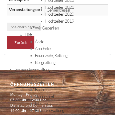
Hochzeiten 2022
Hochzeiten 2021
Veranstaltungsort
Gemeindesaal
Hochzeiten 2020
Hochzeiten 2019
Speichern nach
Wir Gedenken
Hilfe
Ärzte
Zurück
Apotheke
Feuerwehr, Rettung
Bergrettung
Gemeindeverwaltung
Mitarbeiter
AmtsleiterIn
ÖFFNUNGSZEITEN
Bauamt
Montag - Freitag:
Standesamt
07:30 Uhr - 12:00 Uhr
Meldeamt
Dienstag und Donnerstag:
Finanzverwaltung
14:00 Uhr - 17:00 Uhr