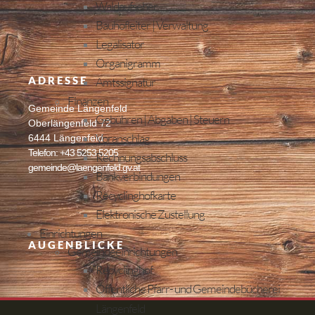
Waldaufseher
Bauhofleiter | Verwaltung
Legalisator
Organigramm
ADRESSE
Amtssignatur
Finanzen
Gemeinde Längenfeld
Gebühren | Abgaben | Steuern
Oberlängenfeld 72
Voranschlag
6444 Längenfeld
Telefon: +43 5253 5205
Rechnungsabschluss
gemeinde@laengenfeld.gv.at
Bankverbindungen
Recyclinghofkarte
Elektronische Zustellung
Einrichtungen
AUGENBLICKE
Gemeindeeinrichtungen
Recyclinghof
Öffentliche Pfarr- und Gemeindebücherei
Längenfeld