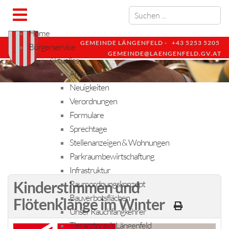
Home
GEMEINDE LÄNGENFELD -
+43 5253 5205
Bürgerservice
GEMEINDE@LAENGENFELD.GV.AT
Aktuelles
Amtstafel
Neuigkeiten
Verordnungen
Formulare
Sprechtage
Stellenanzeigen & Wohnungen
Parkraumbewirtschaftung
Infrastruktur
Kinderstimmen und
Raumordnungskonzept
Bauverbotsflächen
Flötenklänge im Winter
Unser Rauchfangkehrer
Tierarztpraxis Längenfeld