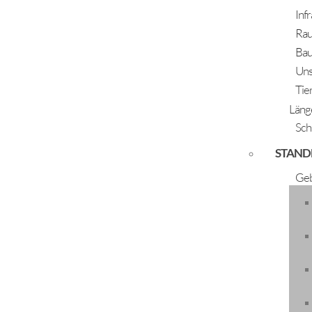
Inf
Rau
Bau
Uns
Tie
Läng
Sch
STAND
Klassenabend Klavier
Geb