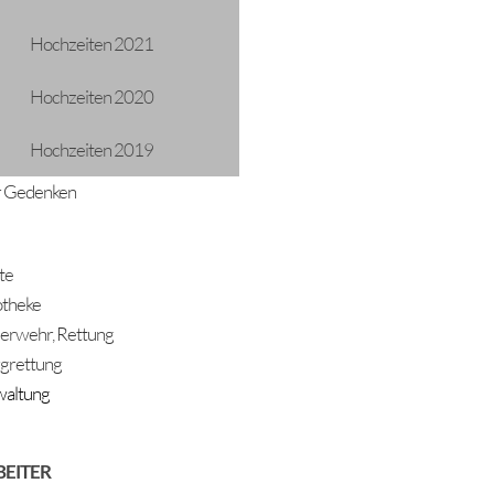
Hochzeiten 2021
Hochzeiten 2020
Hochzeiten 2019
 Gedenken
ADRESSE
Gemeinde Längenfeld
te
Oberlängenfeld 72
theke
6444 Längenfeld
erwehr, Rettung
Telefon: +43 5253 5205
gemeinde@laengenfeld.gv.at
grettung
altung
BEITER