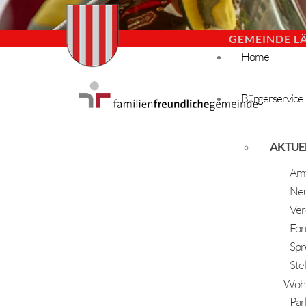
GEMEINDE L
Home
Bürgerservice
AKTUE
Amt
Neu
Ver
For
Spr
Ste
Woh
Par