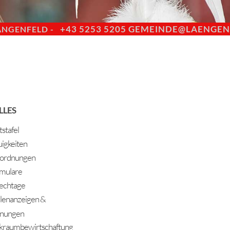
+43 5253 5205
GEMEINDE@LAENGENF
ÄNGENFELD -
LLES
stafel
igkeiten
ordnungen
mulare
echtage
llenanzeigen &
nungen
kraumbewirtschaftung