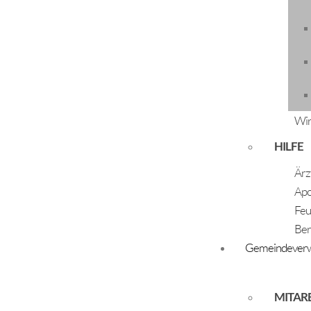
Speichern nach
Zurück
Wir
ÖFFNUNGSZEITEN
HILFE
Montag - Freitag:
Ärz
07:30 Uhr - 12:00 Uhr
Apo
Dienstag und Donnerstag:
Feu
14:00 Uhr - 17:00 Uhr
Ber
Gemeindeverw
MITAR