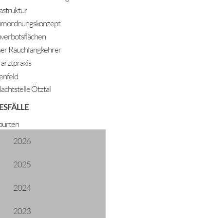
rastruktur
mordnungskonzept
verbotsflächen
er Rauchfangkehrer
rarztpraxis
enfeld
lachtstelle Ötztal
ESFÄLLE
urten
2026
2025
2024
2023