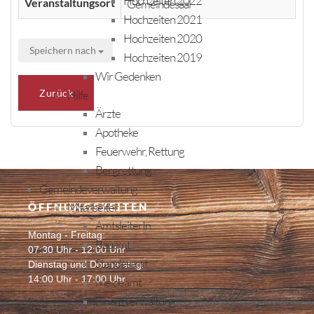
Hochzeiten 2022
Veranstaltungsort
Gemeindesaal
Hochzeiten 2021
Hochzeiten 2020
Speichern nach
Hochzeiten 2019
Wir Gedenken
Zurück
Hilfe
Ärzte
Apotheke
Feuerwehr, Rettung
Bergrettung
Gemeindeverwaltung
Mitarbeiter
ÖFFNUNGSZEITEN
AmtsleiterIn
Montag - Freitag:
Bauamt
07:30 Uhr - 12:00 Uhr
Standesamt
Dienstag und Donnerstag:
14:00 Uhr - 17:00 Uhr
Meldeamt
Finanzverwaltung