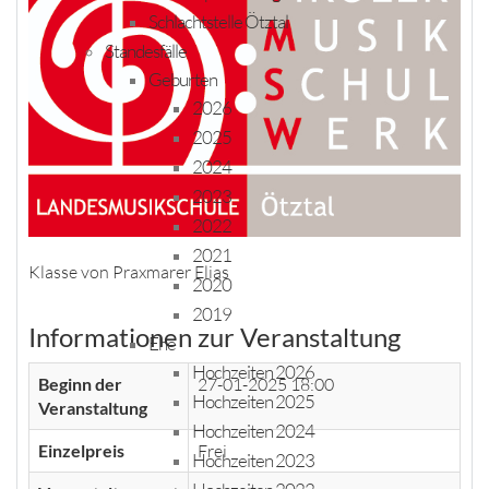
Schlachtstelle Ötztal
Standesfälle
Geburten
2026
2025
2024
2023
2022
2021
Klasse von Praxmarer Elias
2020
2019
Informationen zur Veranstaltung
Ehe
Hochzeiten 2026
Beginn der
27-01-2025 18:00
Hochzeiten 2025
Veranstaltung
Hochzeiten 2024
Einzelpreis
Frei
Hochzeiten 2023