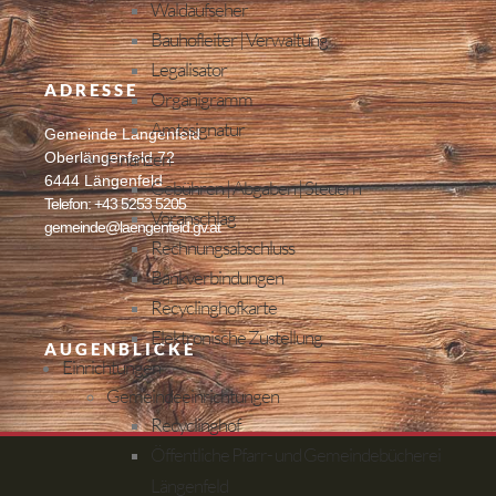
Waldaufseher
Bauhofleiter | Verwaltung
Legalisator
ADRESSE
Organigramm
Amtssignatur
Gemeinde Längenfeld
Finanzen
Oberlängenfeld 72
6444 Längenfeld
Gebühren | Abgaben | Steuern
Telefon: +43 5253 5205
Voranschlag
gemeinde@laengenfeld.gv.at
Rechnungsabschluss
Bankverbindungen
Recyclinghofkarte
Elektronische Zustellung
AUGENBLICKE
Einrichtungen
Gemeindeeinrichtungen
Recyclinghof
Öffentliche Pfarr- und Gemeindebücherei
Längenfeld