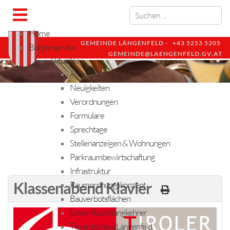
Home
GEMEINDE LÄNGENFELD -
+43 5253 5205
Bürgerservice
GEMEINDE@LAENGENFELD.GV.AT
Aktuelles
Amtstafel
Neuigkeiten
Verordnungen
Formulare
Sprechtage
Stellenanzeigen & Wohnungen
Parkraumbewirtschaftung
Infrastruktur
Klassenabend Klavier
Raumordnungskonzept
Bauverbotsflächen
Unser Rauchfangkehrer
Tierarztpraxis Längenfeld