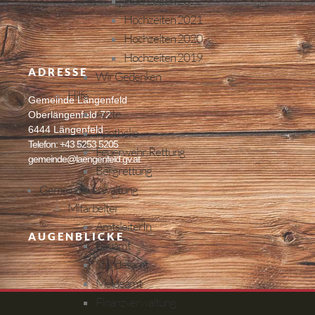
Hochzeiten 2022
Hochzeiten 2021
Hochzeiten 2020
Hochzeiten 2019
ADRESSE
Wir Gedenken
Hilfe
Gemeinde Längenfeld
Ärzte
Oberlängenfeld 72
6444 Längenfeld
Apotheke
Telefon: +43 5253 5205
Feuerwehr, Rettung
gemeinde@laengenfeld.gv.at
Bergrettung
Gemeindeverwaltung
Mitarbeiter
AmtsleiterIn
AUGENBLICKE
Bauamt
Standesamt
Meldeamt
Finanzverwaltung