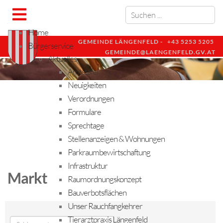
Home
GEMEINDE LÄNGENFELD -
+43 5253 5205
Bürgerservice
GEMEINDE@LAENGENFELD.GV.AT
Aktuelles
Amtstafel
Neuigkeiten
Verordnungen
Formulare
Sprechtage
Stellenanzeigen & Wohnungen
Parkraumbewirtschaftung
Infrastruktur
Markt
Raumordnungskonzept
Bauverbotsflächen
Unser Rauchfangkehrer
Tierarztpraxis Längenfeld