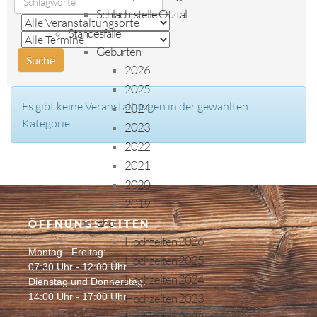
Schlachtstelle Ötztal
Standesfälle
Geburten
2026
2025
Es gibt keine Veranstaltungen in der gewählten
2024
Kategorie.
2023
2022
2021
2020
2019
Ehe
ÖFFNUNGSZEITEN
Hochzeiten 2026
Montag - Freitag:
Hochzeiten 2025
07:30 Uhr - 12:00 Uhr
Hochzeiten 2024
Dienstag und Donnerstag:
14:00 Uhr - 17:00 Uhr
Hochzeiten 2023