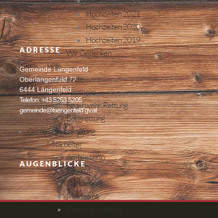
Hochzeiten 2022
Hochzeiten 2021
Hochzeiten 2020
Hochzeiten 2019
ADRESSE
Wir Gedenken
Hilfe
Gemeinde Längenfeld
Ärzte
Oberlängenfeld 72
6444 Längenfeld
Apotheke
Telefon: +43 5253 5205
Feuerwehr, Rettung
gemeinde@laengenfeld.gv.at
Bergrettung
Gemeindeverwaltung
Mitarbeiter
AmtsleiterIn
AUGENBLICKE
Bauamt
Standesamt
Meldeamt
Finanzverwaltung