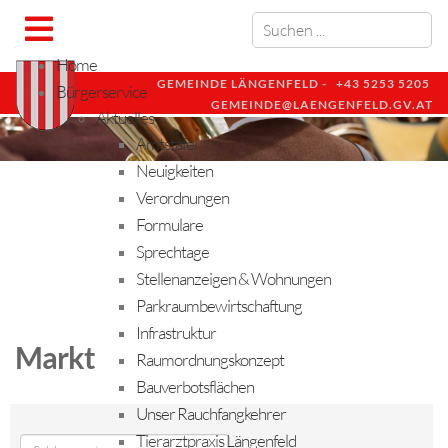
Home
GEMEINDE LÄNGENFELD -
+43 5253 5205
Bürgerservice
GEMEINDE@LAENGENFELD.GV.AT
Aktuelles
Amtstafel
Neuigkeiten
Verordnungen
Formulare
Sprechtage
Stellenanzeigen & Wohnungen
Parkraumbewirtschaftung
Infrastruktur
Markt
Raumordnungskonzept
Bauverbotsflächen
Unser Rauchfangkehrer
Tierarztpraxis Längenfeld