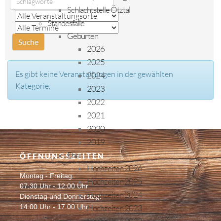
Schlachtstelle Ötztal
Standesfälle
Geburten
2026
2025
Es gibt keine Veranstaltungen in der gewählten
2024
Kategorie.
2023
2022
2021
2020
2019
Ehe
ÖFFNUNGSZEITEN
Hochzeiten 2026
Montag - Freitag:
Hochzeiten 2025
07:30 Uhr - 12:00 Uhr
Hochzeiten 2024
Dienstag und Donnerstag:
14:00 Uhr - 17:00 Uhr
Hochzeiten 2023