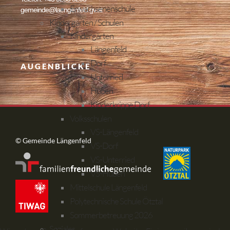
Erwachsenenschule
gemeinde@laengenfeld.gv.at
Kindergärten / Schulen
Kindergärten
Längenfeld
Dorf
AUGENBLICKE
Unterried
Huben
Kinderkrippe Dorf
Volksschulen
VS-Längenfeld
© Gemeinde Längenfeld
VS-Dorf
VS-Unterried
VS-Huben
Mittelschule Längenfeld
Polytechnische Schule Ötztal
Sommerbetreuung 2026
Soziales