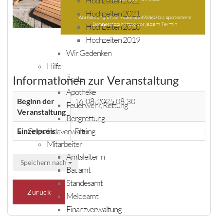
Hochzeiten 2022
Hochzeiten 2021
Hochzeiten 2020
Hochzeiten 2019
Wir Gedenken
Hilfe
Informationen zur Veranstaltung
Ärzte
Apotheke
Beginn der
16-08-2025 08:30
Feuerwehr, Rettung
Veranstaltung
Bergrettung
Einzelpreis
Frei
Gemeindeverwaltung
Mitarbeiter
AmtsleiterIn
Speichern nach
Bauamt
Standesamt
Zurück
Meldeamt
Finanzverwaltung