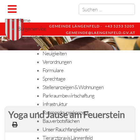
Home
GEMEINDE LÄNGENFELD -
+43 5253 5205
Bürgerservice
GEMEINDE@LAENGENFELD.GV.AT
Aktuelles
Amtstafel
Neuigkeiten
Verordnungen
Formulare
Sprechtage
Stellenanzeigen & Wohnungen
Parkraumbewirtschaftung
Infrastruktur
Yoga und Jause am Feuerstein
Raumordnungskonzept
Bauverbotsflächen
Unser Rauchfangkehrer
Tierarztpraxis Längenfeld