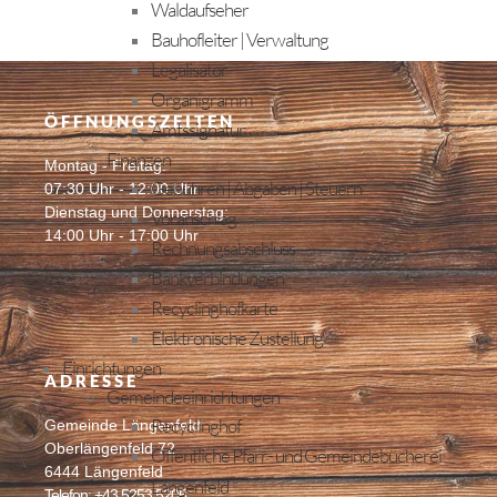
Waldaufseher
Bauhofleiter | Verwaltung
Legalisator
Organigramm
ÖFFNUNGSZEITEN
Amtssignatur
Finanzen
Montag - Freitag:
Gebühren | Abgaben | Steuern
07:30 Uhr - 12:00 Uhr
Dienstag und Donnerstag:
Voranschlag
14:00 Uhr - 17:00 Uhr
Rechnungsabschluss
Bankverbindungen
Recyclinghofkarte
Elektronische Zustellung
Einrichtungen
ADRESSE
Gemeindeeinrichtungen
Recyclinghof
Gemeinde Längenfeld
Oberlängenfeld 72
Öffentliche Pfarr- und Gemeindebücherei
6444 Längenfeld
Längenfeld
Telefon: +43 5253 5205