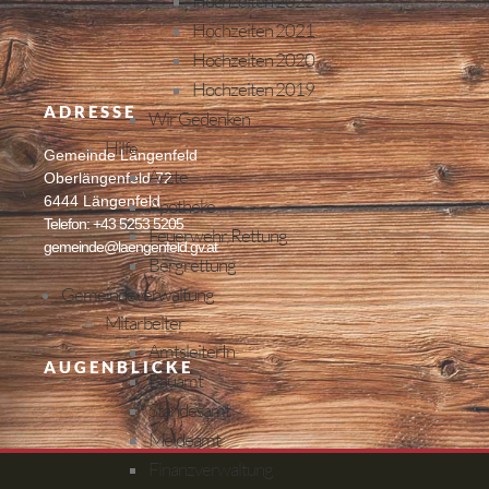
Hochzeiten 2022
Hochzeiten 2021
Hochzeiten 2020
Hochzeiten 2019
ADRESSE
Wir Gedenken
Hilfe
Gemeinde Längenfeld
Ärzte
Oberlängenfeld 72
6444 Längenfeld
Apotheke
Telefon: +43 5253 5205
Feuerwehr, Rettung
gemeinde@laengenfeld.gv.at
Bergrettung
Gemeindeverwaltung
Mitarbeiter
AmtsleiterIn
AUGENBLICKE
Bauamt
Standesamt
Meldeamt
Finanzverwaltung