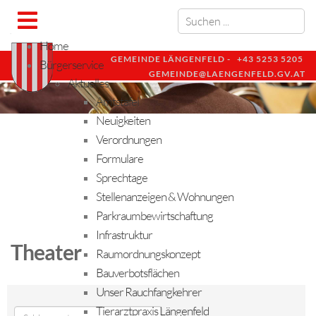
Home
GEMEINDE LÄNGENFELD -
+43 5253 5205
Bürgerservice
GEMEINDE@LAENGENFELD.GV.AT
Aktuelles
Amtstafel
Neuigkeiten
Verordnungen
Formulare
Sprechtage
Stellenanzeigen & Wohnungen
Parkraumbewirtschaftung
Infrastruktur
Theater
Raumordnungskonzept
Bauverbotsflächen
Unser Rauchfangkehrer
Tierarztpraxis Längenfeld