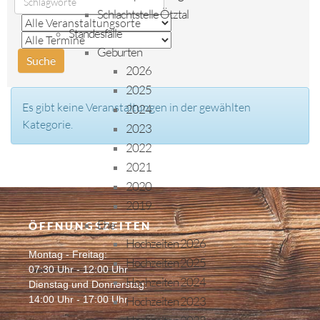
Schlachtstelle Ötztal
Standesfälle
Geburten
2026
2025
Es gibt keine Veranstaltungen in der gewählten
2024
Kategorie.
2023
2022
2021
2020
2019
Ehe
ÖFFNUNGSZEITEN
Hochzeiten 2026
Montag - Freitag:
Hochzeiten 2025
07:30 Uhr - 12:00 Uhr
Hochzeiten 2024
Dienstag und Donnerstag:
14:00 Uhr - 17:00 Uhr
Hochzeiten 2023