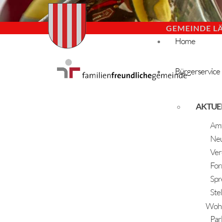
GEMEINDE L
Home
Bürgerservice
AKTUE
Amt
Neu
Ver
For
Spr
Ste
Woh
Par