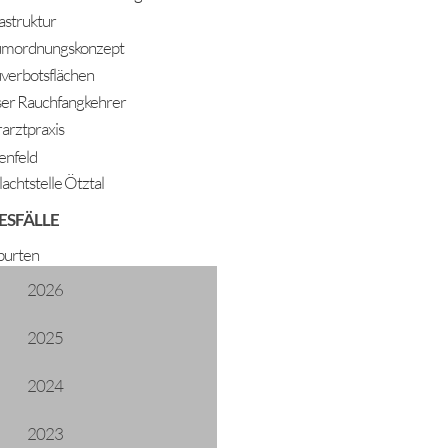
rastruktur
mordnungskonzept
verbotsflächen
er Rauchfangkehrer
rarztpraxis
enfeld
lachtstelle Ötztal
ESFÄLLE
urten
2026
2025
2024
2023