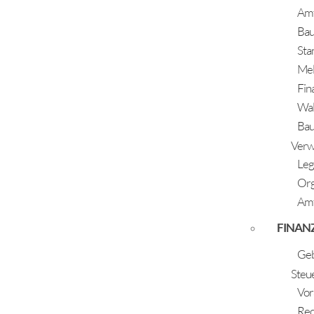
Speichern nach
Amt
Zurück
Ba
Sta
Me
Fin
Wal
Bauh
ÖFFNUNGSZEITEN
Verw
Montag - Freitag:
Leg
07:30 Uhr - 12:00 Uhr
Or
Dienstag und Donnerstag:
Amt
14:00 Uhr - 17:00 Uhr
FINAN
Geb
Steu
Vor
© Gemeinde Längenfeld
Rec