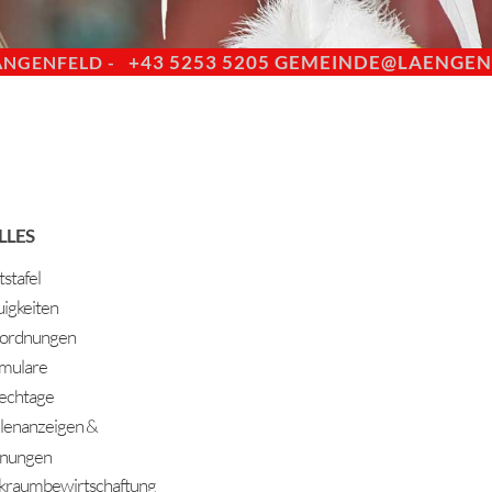
+43 5253 5205
GEMEINDE@LAENGENF
ÄNGENFELD -
LLES
stafel
igkeiten
ordnungen
mulare
echtage
llenanzeigen &
nungen
kraumbewirtschaftung