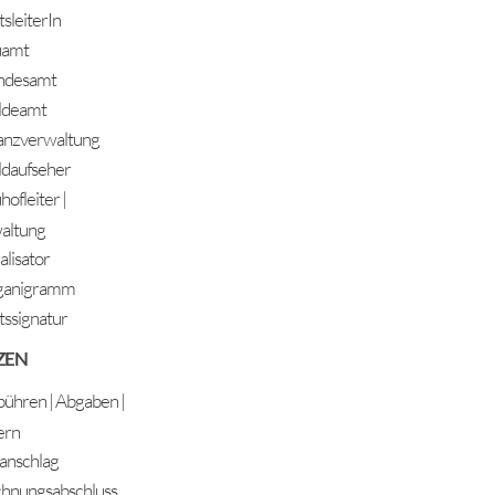
sleiterIn
uamt
ndesamt
ldeamt
anzverwaltung
daufseher
ofleiter |
ADRESSE
altung
Gemeinde Längenfeld
alisator
Oberlängenfeld 72
ganigramm
6444 Längenfeld
ssignatur
Telefon: +43 5253 5205
gemeinde@laengenfeld.gv.at
ZEN
ühren | Abgaben |
ern
anschlag
hnungsabschluss