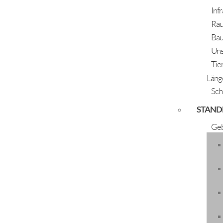
Inf
Rau
Bau
Uns
Tie
Läng
Sch
STAND
Verflixt Navidad
Geb