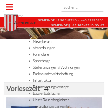
Home
GEMEINDE LÄNGENFELD -
+43 5253 5205
Bürgerservice
GEMEINDE@LAENGENFELD.GV.AT
Aktuelles
Amtstafel
Neuigkeiten
Verordnungen
Formulare
Sprechtage
Stellenanzeigen & Wohnungen
Parkraumbewirtschaftung
Infrastruktur
Vorlesezeit
Raumordnungskonzept
Bauverbotsflächen
Unser Rauchfangkehrer
Tierarztpraxis Längenfeld