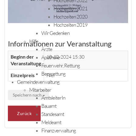
Hochzeiten 2022
Hochzeiten 2021
Hochzeiten 2020
Hochzeiten 2019
Wir Gedenken
Hilfe
Informationen zur Veranstaltung
Ärzte
Beginn der
10-12-2024 15:30
Apotheke
Veranstaltung
Feuerwehr, Rettung
Bergrettung
Einzelpreis
Frei
Gemeindeverwaltung
Mitarbeiter
Speichern nach
AmtsleiterIn
Bauamt
Standesamt
Zurück
Meldeamt
Finanzverwaltung