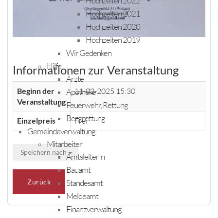
Hochzeiten 2022
Hochzeiten 2021
Hochzeiten 2020
Hochzeiten 2019
Wir Gedenken
Hilfe
Informationen zur Veranstaltung
Ärzte
Beginn der
11-02-2025 15:30
Apotheke
Veranstaltung
Feuerwehr, Rettung
Bergrettung
Einzelpreis
Frei
Gemeindeverwaltung
Mitarbeiter
Speichern nach
AmtsleiterIn
Bauamt
Standesamt
Zurück
Meldeamt
Finanzverwaltung