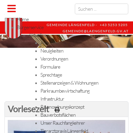
Home
GEMEINDE LÄNGENFELD -
+43 5253 5205
Bürgerservice
GEMEINDE@LAENGENFELD.GV.AT
Aktuelles
Amtstafel
Neuigkeiten
Verordnungen
Formulare
Sprechtage
Stellenanzeigen & Wohnungen
Parkraumbewirtschaftung
Infrastruktur
Vorlesezeit
Raumordnungskonzept
Bauverbotsflächen
Unser Rauchfangkehrer
Tierarztpraxis Längenfeld