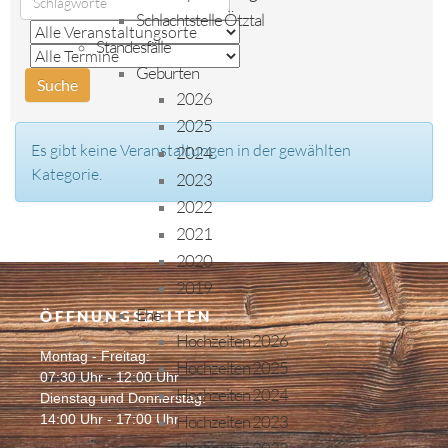
Schlachtstelle Ötztal
Standesfälle
Geburten
2026
2025
Es gibt keine Veranstaltungen in der gewählten
2024
Kategorie.
2023
2022
2021
2020
2019
Ehe
ÖFFNUNGSZEITEN
Hochzeiten 2026
Montag - Freitag:
Hochzeiten 2025
07:30 Uhr - 12:00 Uhr
Hochzeiten 2024
Dienstag und Donnerstag:
14:00 Uhr - 17:00 Uhr
Hochzeiten 2023