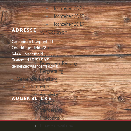
Hochzeiten 2022
Hochzeiten 2021
Hochzeiten 2020
Hochzeiten 2019
ADRESSE
Wir Gedenken
Hilfe
Gemeinde Längenfeld
Ärzte
Oberlängenfeld 72
6444 Längenfeld
Apotheke
Telefon: +43 5253 5205
Feuerwehr, Rettung
gemeinde@laengenfeld.gv.at
Bergrettung
Gemeindeverwaltung
Mitarbeiter
AmtsleiterIn
AUGENBLICKE
Bauamt
Standesamt
Meldeamt
Finanzverwaltung