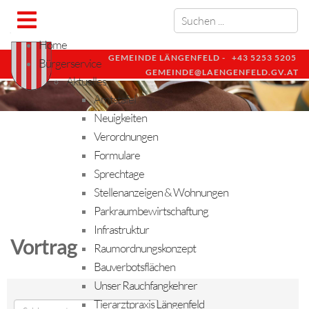
Home
GEMEINDE LÄNGENFELD -
+43 5253 5205
Bürgerservice
GEMEINDE@LAENGENFELD.GV.AT
Aktuelles
Amtstafel
Neuigkeiten
Verordnungen
Formulare
Sprechtage
Stellenanzeigen & Wohnungen
Parkraumbewirtschaftung
Infrastruktur
Vortrag
Raumordnungskonzept
Bauverbotsflächen
Unser Rauchfangkehrer
Tierarztpraxis Längenfeld