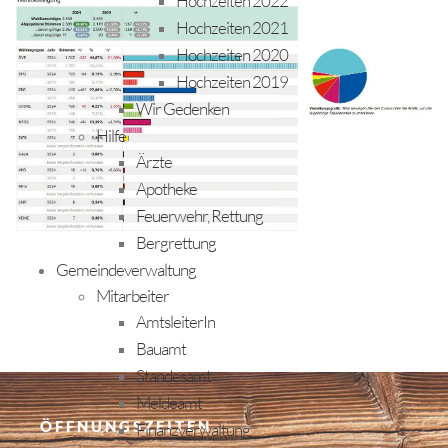
Hochzeiten 2022
Hochzeiten 2021
Hochzeiten 2020
Hochzeiten 2019
Wir Gedenken
Hilfe
Ärzte
Apotheke
Feuerwehr, Rettung
Bergrettung
Gemeindeverwaltung
Mitarbeiter
AmtsleiterIn
Bauamt
Standesamt
Meldeamt
ÖFFNUNGSZEITEN
Finanzverwaltung