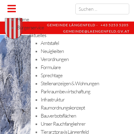
Home
GEMEINDE LÄNGENFELD -
+43 5253 5205
Bürgerservice
GEMEINDE@LAENGENFELD.GV.AT
Aktuelles
Amtstafel
Neuigkeiten
Verordnungen
Formulare
Sprechtage
Stellenanzeigen & Wohnungen
Parkraumbewirtschaftung
Infrastruktur
Raumordnungskonzept
Bauverbotsflächen
Unser Rauchfangkehrer
Tierarztpraxis Längenfeld