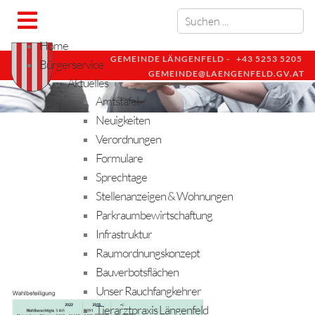
Home
GEMEINDE LÄNGENFELD -
+43 5253 5205
Bürgerservice
GEMEINDE@LAENGENFELD.GV.AT
Aktuelles
Amtstafel
Neuigkeiten
Verordnungen
Formulare
Sprechtage
Stellenanzeigen & Wohnungen
Parkraumbewirtschaftung
Infrastruktur
Raumordnungskonzept
Bauverbotsflächen
Unser Rauchfangkehrer
Tierarztpraxis Längenfeld