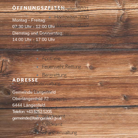
Hochzeiten 2022
ÖFFNUNGSZEITEN
Hochzeiten 2021
Hochzeiten 2020
Montag - Freitag:
Hochzeiten 2019
07:30 Uhr - 12:00 Uhr
Wir Gedenken
Dienstag und Donnerstag:
14:00 Uhr - 17:00 Uhr
Hilfe
Ärzte
Apotheke
Feuerwehr, Rettung
Bergrettung
ADRESSE
Gemeindeverwaltung
Mitarbeiter
Gemeinde Längenfeld
AmtsleiterIn
Oberlängenfeld 72
6444 Längenfeld
Bauamt
Telefon: +43 5253 5205
Standesamt
gemeinde@laengenfeld.gv.at
Meldeamt
Finanzverwaltung