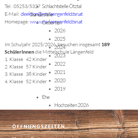
Schlachtstelle Ötztal
Tel.: 05253/5327
direktion@ms-laengenfeld.tsn.at
E-Mail:
Standesfälle
www.ms-laengenfeld.tsn.at
Homepage:
Geburten
2026
2025
Im Schuljahr 2025/2026, besuchen insgesamt
189
2024
SchülerInnen
die Mittelschule Längenfeld
2023
1. Klasse
42
Kinder
2022
2. Klasse
57
Kinder
2021
3. Klasse
38
Kinder
2020
4. Klasse
52
Kinder
2019
Ehe
Hochzeiten 2026
Hochzeiten 2025
Hochzeiten 2024
ÖFFNUNGSZEITEN
Hochzeiten 2023