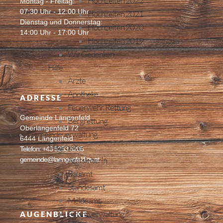
Hochzeiten 2022
Montag - Freitag:
07:30 Uhr - 12:00 Uhr
Hochzeiten 2021
Dienstag und Donnerstag:
Hochzeiten 2020
14:00 Uhr - 17:00 Uhr
Hochzeiten 2019
Wir Gedenken
Hilfe
Ärzte
Apotheke
ADRESSE
Feuerwehr, Rettung
Gemeinde Längenfeld
Bergrettung
Oberlängenfeld 72
Gemeindeverwaltung
6444 Längenfeld
Mitarbeiter
Telefon: +43 5253 5205
AmtsleiterIn
gemeinde@laengenfeld.gv.at
Bauamt
Standesamt
Meldeamt
Finanzverwaltung
AUGENBLICKE