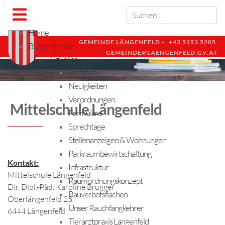
Home
GEMEINDE LÄNGENFELD -
+43 5253 5205
Bürgerservice
GEMEINDE@LAENGENFELD.GV.AT
Aktuelles
Amtstafel
Neuigkeiten
Verordnungen
Mittelschule Längenfeld
Formulare
Sprechtage
Stellenanzeigen & Wohnungen
Parkraumbewirtschaftung
Kontakt:
Infrastruktur
Mittelschule Längenfeld
Raumordnungskonzept
Dir. Dipl.-Päd. Karoline Brugger
Bauverbotsflächen
Oberlängenfeld 25
Unser Rauchfangkehrer
6444 Längenfeld
Tierarztpraxis Längenfeld