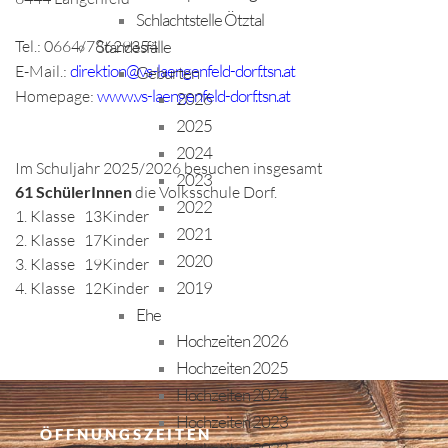
Schlachtstelle Ötztal
Tel.: 0664/78629354
Standesfälle
direktion@vs-laengenfeld-dorf.tsn.at
E-Mail.:
Geburten
www.vs-laengenfeld-dorf.tsn.at
Homepage:
2026
2025
2024
Im Schuljahr 2025/2026 besuchen insgesamt
2023
61 SchülerInnen
die Volksschule Dorf.
2022
1. Klasse
13
Kinder
2021
2. Klasse
17
Kinder
2020
3. Klasse
19
Kinder
2019
4. Klasse
12
Kinder
Ehe
Hochzeiten 2026
Hochzeiten 2025
Hochzeiten 2024
Hochzeiten 2023
ÖFFNUNGSZEITEN