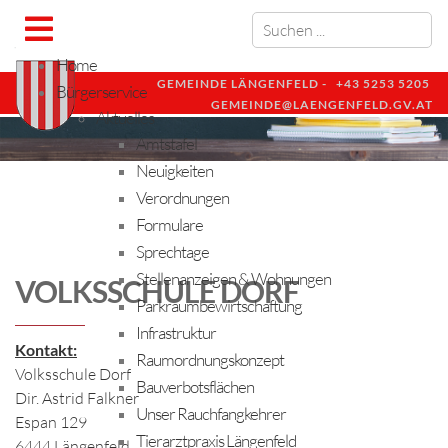
Home
GEMEINDE LÄNGENFELD -
+43 5253 5205
Bürgerservice
GEMEINDE@LAENGENFELD.GV.AT
Aktuelles
Amtstafel
Neuigkeiten
Verordnungen
Formulare
Sprechtage
Stellenanzeigen & Wohnungen
VOLKSSCHULE DORF
Parkraumbewirtschaftung
Infrastruktur
Kontakt:
Raumordnungskonzept
Volksschule Dorf
Bauverbotsflächen
Dir. Astrid Falkner
Unser Rauchfangkehrer
Espan 129
Tierarztpraxis Längenfeld
6444 Längenfeld