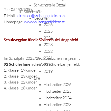
Schlachtstelle Ötztal
Tel.: 05253/5359
Standesfälle
direktion@vs-laengenfeld.tsn.at
E-Mail.:
Geburten
www.vs-laengenfeld.tsn.at
Homepage:
2026
2025
2024
Schulwegplan für die Volksschule Längenfeld
2023
2022
2021
Im Schuljahr 2025/2026 besuchen insgesamt
92
SchülerInnen
die Volksschule Längenfeld.
2020
1. Klasse
19
Kinder
2019
2. Klasse
23
Kinder
Ehe
3. Klasse
22
Kinder
Hochzeiten 2026
4. Klasse
28
Kinder
Hochzeiten 2025
Hochzeiten 2024
Hochzeiten 2023