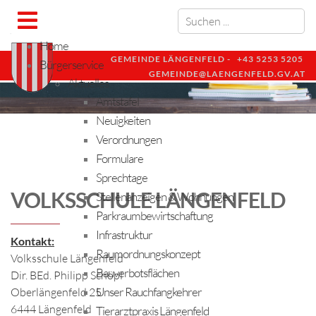
Home
GEMEINDE LÄNGENFELD -
+43 5253 5205
Bürgerservice
GEMEINDE@LAENGENFELD.GV.AT
Aktuelles
Amtstafel
Neuigkeiten
Verordnungen
Formulare
Sprechtage
VOLKSSCHULE LÄNGENFELD
Stellenanzeigen & Wohnungen
Parkraumbewirtschaftung
Infrastruktur
Kontakt:
Raumordnungskonzept
Volksschule Längenfeld
Bauverbotsflächen
Dir. BEd. Philipp Schöpf
Unser Rauchfangkehrer
Oberlängenfeld 25
6444 Längenfeld
Tierarztpraxis Längenfeld