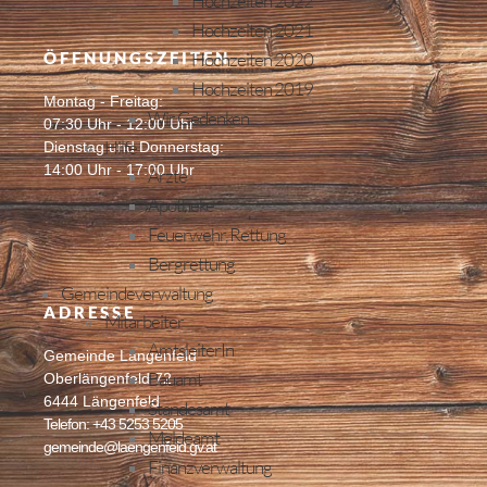
Hochzeiten 2022
Hochzeiten 2021
ÖFFNUNGSZEITEN
Hochzeiten 2020
Hochzeiten 2019
Montag - Freitag:
Wir Gedenken
07:30 Uhr - 12:00 Uhr
Hilfe
Dienstag und Donnerstag:
14:00 Uhr - 17:00 Uhr
Ärzte
Apotheke
Feuerwehr, Rettung
Bergrettung
Gemeindeverwaltung
ADRESSE
Mitarbeiter
AmtsleiterIn
Gemeinde Längenfeld
Bauamt
Oberlängenfeld 72
6444 Längenfeld
Standesamt
Telefon: +43 5253 5205
Meldeamt
gemeinde@laengenfeld.gv.at
Finanzverwaltung