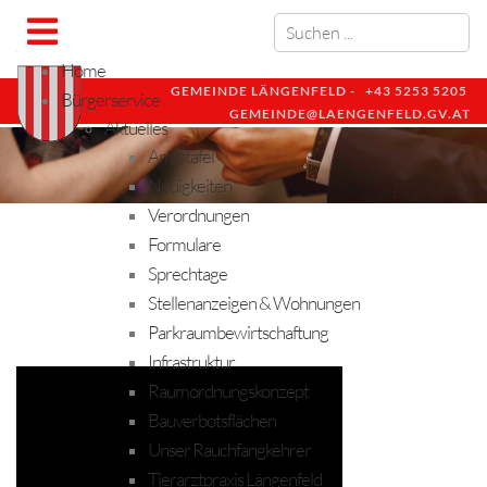
Home
GEMEINDE LÄNGENFELD -
+43 5253 5205
Bürgerservice
GEMEINDE@LAENGENFELD.GV.AT
Aktuelles
Amtstafel
Neuigkeiten
Verordnungen
Formulare
Sprechtage
Stellenanzeigen & Wohnungen
Parkraumbewirtschaftung
Infrastruktur
Raumordnungskonzept
Bauverbotsflächen
Unser Rauchfangkehrer
Tierarztpraxis Längenfeld