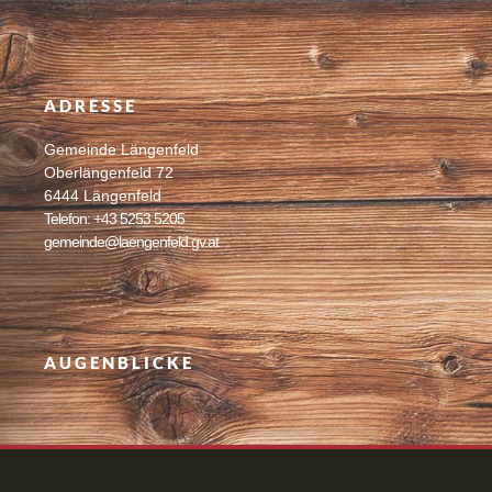
ADRESSE
Gemeinde Längenfeld
Oberlängenfeld 72
6444 Längenfeld
Telefon: +43 5253 5205
gemeinde@laengenfeld.gv.at
AUGENBLICKE