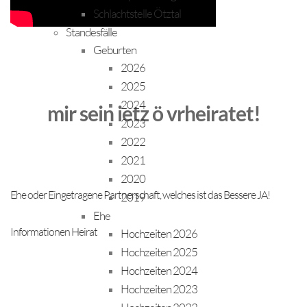
Schlachtstelle Ötztal
Standesfälle
Geburten
2026
2025
2024
mir sein ietz ö vrheiratet!
2023
2022
2021
2020
Ehe oder Eingetragene Partnerschaft, welches ist das Bessere JA!
2019
Ehe
Informationen Heirat
Hochzeiten 2026
Hochzeiten 2025
Hochzeiten 2024
Hochzeiten 2023