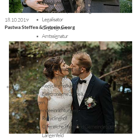
Waldaufseher
Bauhofleiter | Verwaltung
Legalisator
18.10.2019
Pastwa Steffen & Gstrein Georg
Organigramm
Amtssignatur
Finanzen
Gebühren | Abgaben | Steuern
Voranschlag
Rechnungsabschluss
Bankverbindungen
Recyclinghofkarte
+
Elektronische Zustellung
Einrichtungen
Gemeindeeinrichtungen
Recyclinghof
Öffentliche Pfarr- und Gemeindebücherei
Längenfeld