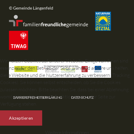
© Gemeinde Längenfeld
Wir nutzen Cookies auf unserer Website. Einige von ihnen sind
essenziell für den Betrieb der Seite, während andere uns helfen,
diese Website und die Nutzererfahrung zu verbessern (Tracking
Cookies). Sie können selbst entscheiden, ob Sie die Cookies
zulassen möchten. Bitte beachten Sie, dass bei einer Ablehnung
womöglich nicht mehr alle Funktionalitäten der Seite zur
BARRIEREFREIHEITSERKLÄRUNG
DATENSCHUTZ
Verfügung stehen.
Akzeptieren
Weitere Informationen