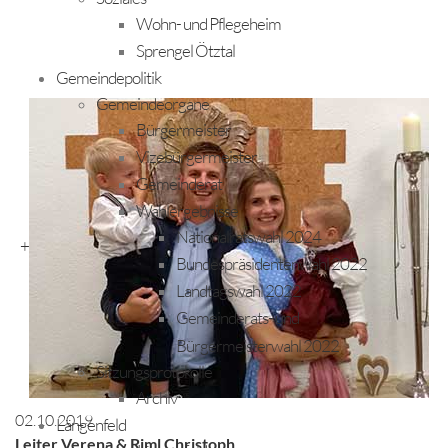
Wohn- und Pflegeheim
Sprengel Ötztal
Gemeindepolitik
Gemeindeorgane
Bürgermeister
Vizebürgermeister
Gemeinderat
Wahlergebnisse
Nationalratswahl 2024
+
Bundespräsidentenwahl 2022
Landtagswahl 2022
Gemeinderats- und
Bürgermeisterwahl 2022
Sitzungsprotokolle
Archiv
02.10.2019
Längenfeld
Leiter Verena & Riml Christoph