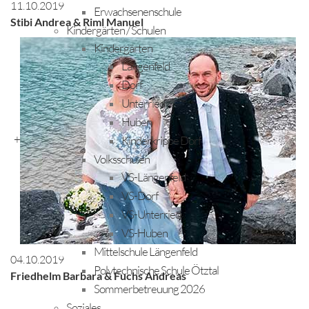
11.10.2019
Erwachsenenschule
Stibi Andrea & Riml Manuel
Kindergärten / Schulen
Kindergärten
Längenfeld
Dorf
Unterried
Huben
+
Kinderkrippe Dorf
Volksschulen
VS-Längenfeld
VS-Dorf
VS-Unterried
VS-Huben
Mittelschule Längenfeld
04.10.2019
Polytechnische Schule Ötztal
Friedhelm Barbara & Fuchs Andreas
Sommerbetreuung 2026
Soziales