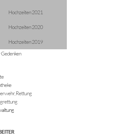
Hochzeiten 2021
Hochzeiten 2020
Hochzeiten 2019
 Gedenken
te
theke
erwehr, Rettung
grettung
altung
BEITER