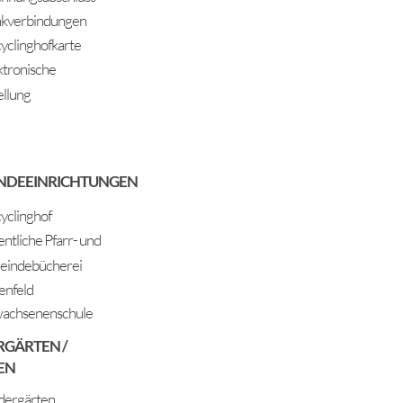
kverbindungen
yclinghofkarte
ktronische
ellung
NDEEINRICHTUNGEN
yclinghof
entliche Pfarr- und
indebücherei
enfeld
achsenenschule
RGÄRTEN /
EN
dergärten