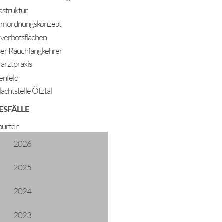
rastruktur
mordnungskonzept
verbotsflächen
er Rauchfangkehrer
rarztpraxis
enfeld
lachtstelle Ötztal
ESFÄLLE
urten
2026
2025
2024
2023