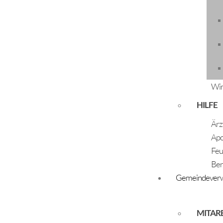
Wir
HILFE
Ärz
Apo
Feu
Ber
03.11.2023
Gemeindeverw
Tiefenthaler Paula & Zangerl Rudi
MITAR