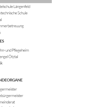
telschule Längenfeld
ytechnische Schule
al
mmerbetreuung
6
ES
n- und Pflegeheim
engel Ötztal
ik
NDEORGANE
germeister
ebürgermeister
einderat