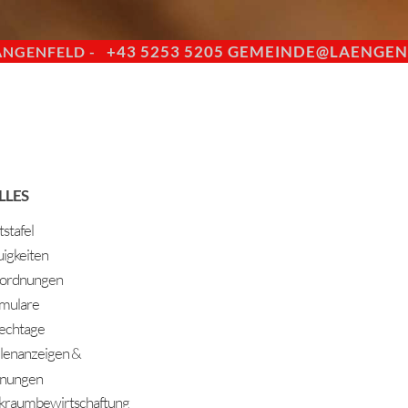
+43 5253 5205
GEMEINDE@LAENGENF
ÄNGENFELD -
LLES
stafel
igkeiten
ordnungen
mulare
echtage
llenanzeigen &
nungen
kraumbewirtschaftung