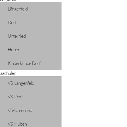
Längenfeld
Dorf
Unterried
Huben
Kinderkrippe Dorf
ksschulen
VS-Längenfeld
VS-Dorf
VS-Unterried
VS-Huben