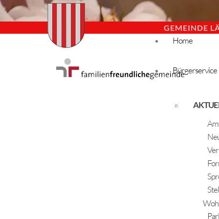
GEMEINDE L
Home
Bürgerservice
AKTUE
Amt
Neu
Ver
For
Spr
Ste
Woh
Par