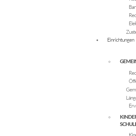
Ban
Rec
Ele
Zust
Einrichtungen
GEMEI
02.09.2023
Lindner Anneliese & Küng Anton
Rec
Öff
Geme
Läng
Erw
KINDE
SCHUL
Kin