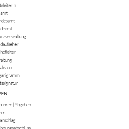
sleiterIn
uamt
ndesamt
ldeamt
anzverwaltung
daufseher
ofleiter |
altung
alisator
ganigramm
ssignatur
ZEN
ühren | Abgaben |
ern
anschlag
hnungsabschluss