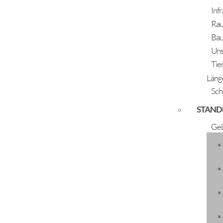
Inf
Rau
Bau
Uns
Tie
Läng
Sch
STAND
Geb