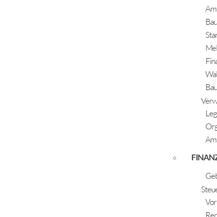
Amt
Ba
Sta
Me
Fin
Wal
10.10.2023
Bauh
Arnold Michaela & Bacher Florian
Verw
Leg
Or
Amt
FINAN
Geb
Steu
Vor
Rec