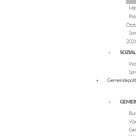
23.09.2023
Mit
Grüner Isabel & Mühlbacher Mario
Pol
Ötzt
So
202
SOZIAL
Woh
Spr
Gemeindepolit
GEMEI
Bür
Viz
Gem